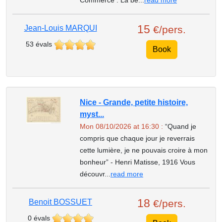
Commerce . La be...
read more
15
Jean-Louis MARQUI
€/pers.
53 évals
Book
Nice - Grande, petite histoire,
myst...
Mon 08/10/2026 at 16:30 :
“Quand je
compris que chaque jour je reverrais
cette lumière, je ne pouvais croire à mon
bonheur” - Henri Matisse, 1916 Vous
découvr...
read more
18
Benoit BOSSUET
€/pers.
0 évals