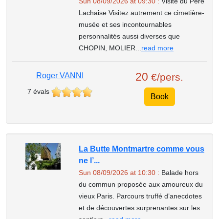
Sun 08/09/2026 at 09:30 :
Visite du Père
Lachaise Visitez autrement ce cimetière-
musée et ses incontournables
personnalités aussi diverses que
CHOPIN, MOLIER...
read more
20
Roger VANNI
€/pers.
7 évals
Book
La Butte Montmartre comme vous
ne l’...
Sun 08/09/2026 at 10:30 :
Balade hors
du commun proposée aux amoureux du
vieux Paris. Parcours truffé d’anecdotes
et de découvertes surprenantes sur les