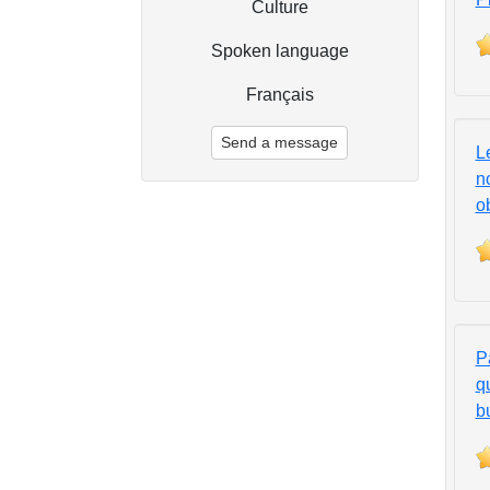
Culture
Spoken language
Français
Send a message
L
n
o
P
qu
b