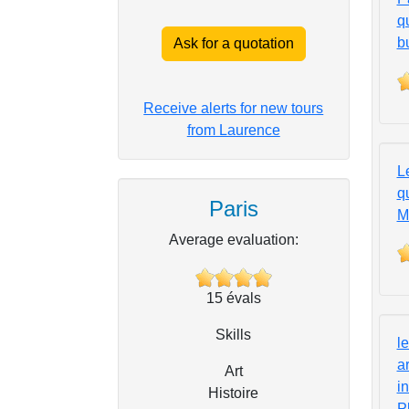
qu
b
Ask for a quotation
Receive alerts for new tours
from Laurence
L
qu
Paris
M
Average evaluation:
15
évals
Skills
l
a
Art
in
Histoire
P