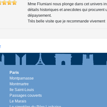
Mme Flumiani nous plonge dans cet univers ins
détails historiques et anecdotes qui procurent
dépaysement.
Très belle visite que je recommande vivement
>
Paris
Montparnasse
Montmartre
Ile Saint-Louis
Passages couverts
Le Marais
Le cimetière du Père Lachaise