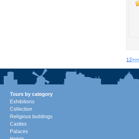
1
2
>
>
Tours by category
Exhibitions
Collection
Religious buildings
Castles
Palaces
Hotels