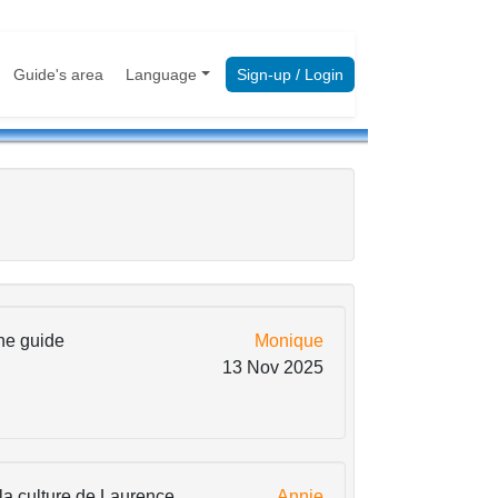
Guide's area
Language
Sign-up / Login
une guide
Monique
13 Nov 2025
la culture de Laurence
Annie