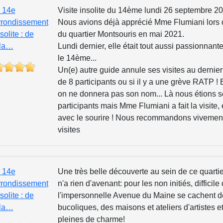
e 14e
Visite insolite du 14ème lundi 26 septembre 2
rrondissement
Nous avions déjà apprécié Mme Flumiani lors d
solite : de
du quartier Montsouris en mai 2021.
la…
Lundi dernier, elle était tout aussi passionnant
le 14ème...
Un(e) autre guide annule ses visites au dernier
de 8 participants ou si il y a une grève RATP ! 
on ne donnera pas son nom... Là nous étions 
participants mais Mme Flumiani a fait la visite, 
avec le sourire ! Nous recommandons vivemen
visites
e 14e
Une très belle découverte au sein de ce quartier
rrondissement
n'a rien d'avenant: pour les non initiés, difficil
solite : de
l'impersonnelle Avenue du Maine se cachent d
la…
bucoliques, des maisons et ateliers d'artistes et
pleines de charme!