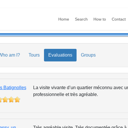
Home
Search
How to
Contact
Who am I?
Tours
Evaluations
Groups
es Batignolles
La visite vivante d’un quartier méconnu avec 
professionnelle et très agréable.
assy, un
Très agréable visite, Très documentée grâce à 