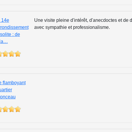
e 14e
Une visite pleine d'intérêt, d'anecdoctes et d
rrondissement
avec sympathie et professionalisme.
solite : de
la…
e flamboyant
artier
onceau