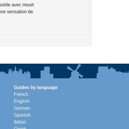
olite avec moult
 une sensation de
Guides by language
French
English
German
Spanish
Italian
Greek