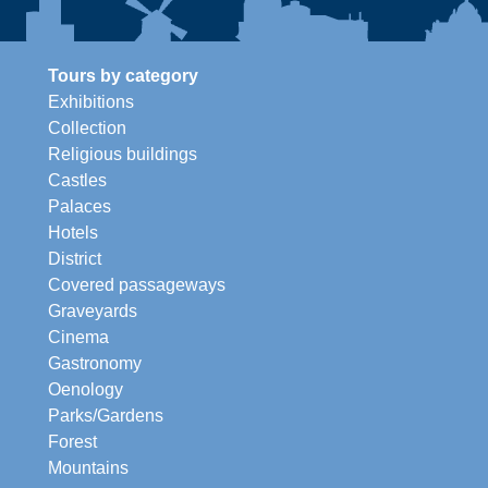
Tours by category
Exhibitions
Collection
Religious buildings
Castles
Palaces
Hotels
District
Covered passageways
Graveyards
Cinema
Gastronomy
Oenology
Parks/Gardens
Forest
Mountains