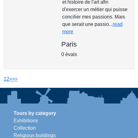
et histoire de l'art afin
d'exercer un métier qui puisse
concilier mes passions. Mais
que serait une passio...
read
more
Paris
0 évals
1
2
>
>>
Tours by category
Exhibitions
Collection
Religious buildings