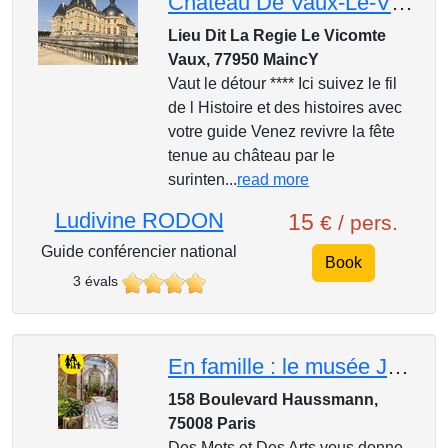
Chateau De Vaux-Le-Vicomte
Lieu Dit La Regie Le Vicomte
Vaux, 77950 MaincY
Vaut le détour **** Ici suivez le fil
de l Histoire et des histoires avec
votre guide Venez revivre la fête
tenue au château par le
surinten...
read more
Ludivine RODON
15
€ / pers.
Guide conférencier national
Book
3 évals
En famille : le musée Jacquemart-André
158 Boulevard Haussmann,
75008 Paris
Des Mots et Des Arts vous donne