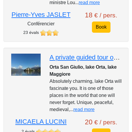
ministre Lou...
read more
Pierre-Yves JASLET
18
€ / pers.
Conférencier
Book
23 évals
A private guided tour on charming lake Orta
Orta San Giulio, lake Orta, lake
Maggiore
Absolutely charming, lake Orta will
fascinate you. It is one of those
places in the world that one will
never forget. Unique, peaceful,
medieval,...
read more
MICAELA LUCINI
20
€ / pers.
2 évals