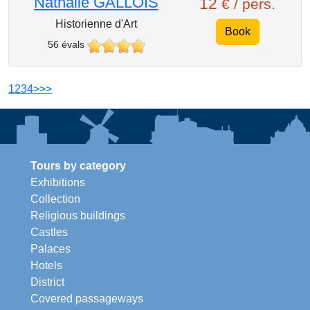
Nathalie GALLOIS
12
€ / pers.
Historienne d'Art
Book
56 évals
1
2
3
4
>
>>
Tours by category
Exhibitions
Collection
Religious buildings
Castles
Palaces
Hotels
District
Covered passageways