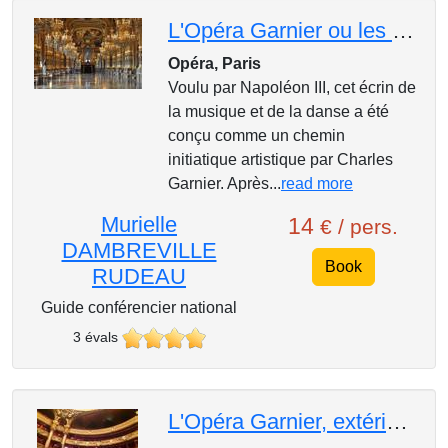
L'Opéra Garnier ou les fastes du second Empire
Opéra, Paris
Voulu par Napoléon III, cet écrin de
la musique et de la danse a été
conçu comme un chemin
initiatique artistique par Charles
Garnier. Après...
read more
Murielle
14
€ / pers.
DAMBREVILLE
Book
RUDEAU
Guide conférencier national
3 évals
L'Opéra Garnier, extérieur et intérieur le jour de VOTRE choix