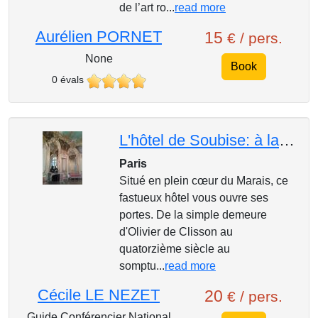
de l’art ro...
read more
Aurélien PORNET
15
€ / pers.
None
Book
0 évals
L'hôtel de Soubise: à la Cour des Princes
Paris
Situé en plein cœur du Marais, ce
fastueux hôtel vous ouvre ses
portes. De la simple demeure
d'Olivier de Clisson au
quatorzième siècle au
somptu...
read more
Cécile LE NEZET
20
€ / pers.
Guide Conférencier National