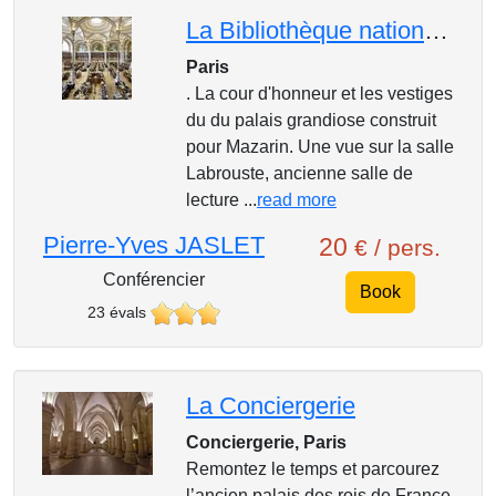
La Bibliothèque nationale Richelieu rénovée
Paris
. La cour d'honneur et les vestiges
du du palais grandiose construit
pour Mazarin. Une vue sur la salle
Labrouste, ancienne salle de
lecture ...
read more
Pierre-Yves JASLET
20
€ / pers.
Conférencier
Book
23 évals
La Conciergerie
Conciergerie, Paris
Remontez le temps et parcourez
l’ancien palais des rois de France