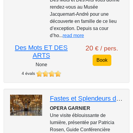
rendez-vous au Musée
Jacquemart-André pour une
découverte en famille de ce lieu
d’exception. Depuis sa cour
d’ho...
read more
Des Mots ET DES
20
€ / pers.
ARTS
Book
None
4 évals
Fastes et Splendeurs de l'Opéra Garnier
OPERA GARNIER
Une visite éblouissante de
lumière, présentée par Patricia
Rosen, Guide Conférencière