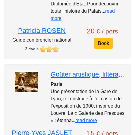
Diplomée d'Etat. Pour découvrir
toute l'histoire du Palais...
read
more
Patricia ROSEN
20
€ / pers.
Guide conférencier national
Book
3 évals
Goûter artistique, littéraire et ferroviaire au Train Bleu
Paris
Une présentation de la Gare de
Lyon, reconstruite à l’occasion de
l’exposition de 1900, inspirée du
Louvre. La « Galerie des Fresques
» : étonna...
read more
Pierre-Yves JASLET
15
€ / pers.