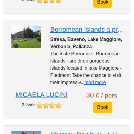
Book
Borromean Islands a private tour with an experienced local guide
Stresa, Baveno, Lake Maggiore,
Verbania, Pallanza
The isole Borromee - Borromean
islands - are three gorgeous
islands located in lake Maggiore -
Piedmont Take the chance to visit
their impressiv...
read more
MICAELA LUCINI
30
€ / pers.
2 évals
Book