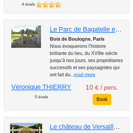
4 évals
Le Parc de Bagatelle et la " Folie d'Artois"
Bois de Boulogne, Paris
Nous évoquerons l'histoire
brillante du lieu, du XVIIIe siècle
jusqu'à nos jours, ses propriétaires
successifs et ses paysagistes qui
ont fait du...
read more
Véronique THIERRY
10
€ / pers.
0 évals
Book
Le château de Versailles et ses jardins