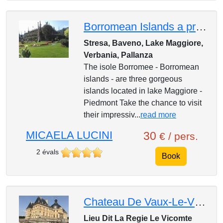
Borromean Islands a private tour with an experienced local guide
Stresa, Baveno, Lake Maggiore,
Verbania, Pallanza
The isole Borromee - Borromean
islands - are three gorgeous
islands located in lake Maggiore -
Piedmont Take the chance to visit
their impressiv...
read more
MICAELA LUCINI
30
€ / pers.
2 évals
Book
Chateau De Vaux-Le-Vicomte
Lieu Dit La Regie Le Vicomte