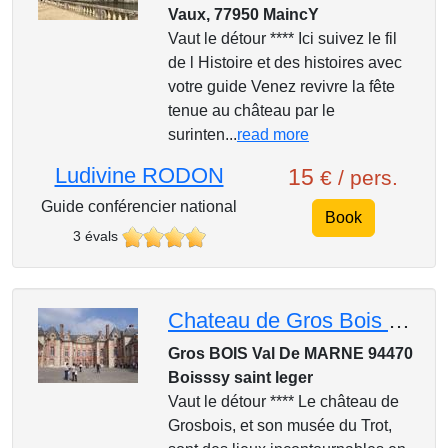
Vaux, 77950 MaincY
Vaut le détour **** Ici suivez le fil
de l Histoire et des histoires avec
votre guide Venez revivre la fête
tenue au château par le
surinten...
read more
Ludivine RODON
15
€ / pers.
Guide conférencier national
Book
3 évals
Chateau de Gros Bois Val de Marne Base Arrière lors des Jeux Olympiques 2024
Gros BOIS Val De MARNE 94470
Boisssy saint leger
Vaut le détour **** Le château de
Grosbois, et son musée du Trot,