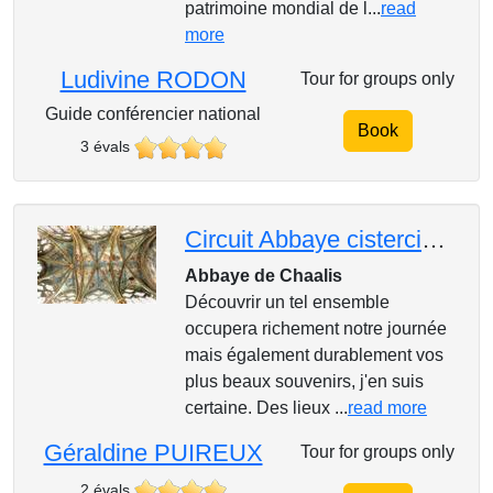
patrimoine mondial de l...
read
more
Ludivine RODON
Tour for groups only
Guide conférencier national
Book
3 évals
Circuit Abbaye cistercienne de Chaalis, musée Jacquemart-André, château et jardins d'Ermenonville
Abbaye de Chaalis
Découvrir un tel ensemble
occupera richement notre journée
mais également durablement vos
plus beaux souvenirs, j'en suis
certaine. Des lieux ...
read more
Géraldine PUIREUX
Tour for groups only
2 évals