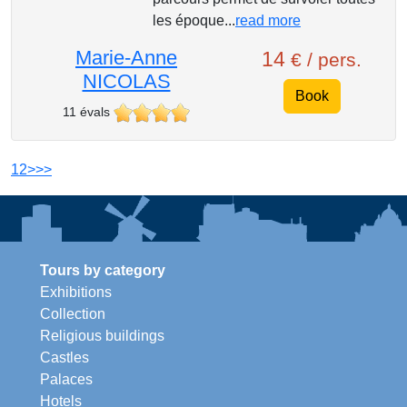
les époque...
read more
Marie-Anne
14
€ / pers.
NICOLAS
Book
11 évals
1
2
>
>>
Tours by category
Exhibitions
Collection
Religious buildings
Castles
Palaces
Hotels