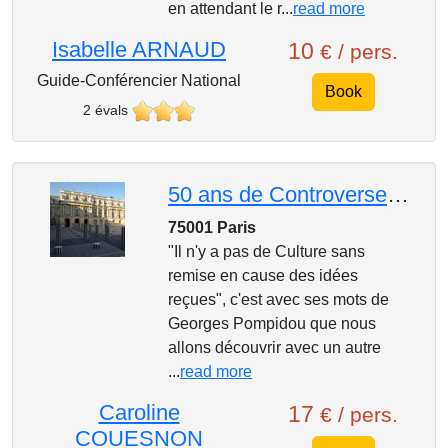
en attendant le r...
read more
Isabelle ARNAUD
10
€ / pers.
Guide-Conférencier National
Book
2 évals
50 ans de Controverses Architecturales à Paris
75001 Paris
"Il n'y a pas de Culture sans
remise en cause des idées
reçues", c'est avec ses mots de
Georges Pompidou que nous
allons découvrir avec un autre
...
read more
Caroline
17
€ / pers.
COUESNON