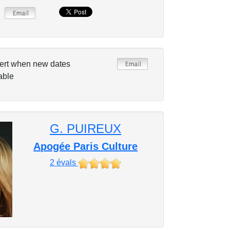
ert when new dates
able
G. PUIREUX
Apogée Paris Culture
2
évals