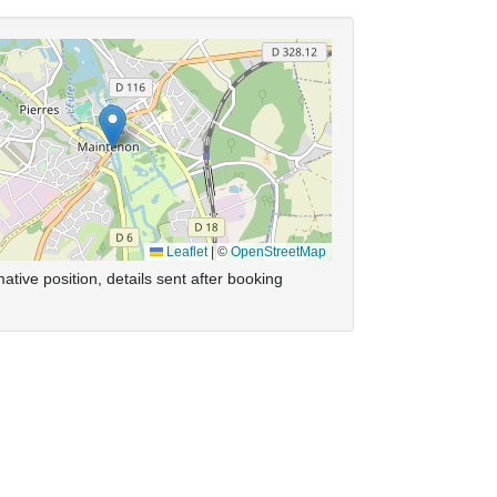
Leaflet
|
©
OpenStreetMap
ative position, details sent after booking