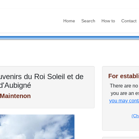
Home
Search
How to
Contact
enirs du Roi Soleil et de
For establ
d'Aubigné
There are no p
you are an es
 Maintenon
you may conta
(Ch