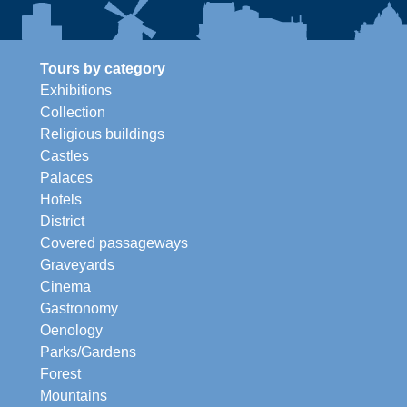
Tours by category
Exhibitions
Collection
Religious buildings
Castles
Palaces
Hotels
District
Covered passageways
Graveyards
Cinema
Gastronomy
Oenology
Parks/Gardens
Forest
Mountains