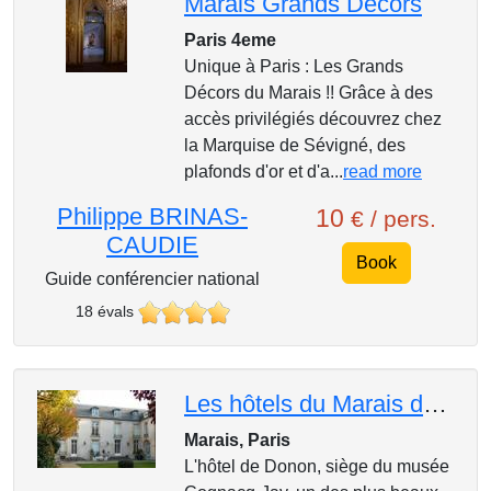
Marais Grands Décors
Paris 4eme
Unique à Paris : Les Grands
Décors du Marais !! Grâce à des
accès privilégiés découvrez chez
la Marquise de Sévigné, des
plafonds d'or et d'a...
read more
Philippe BRINAS-
10
€ / pers.
CAUDIE
Book
Guide conférencier national
18 évals
Les hôtels du Marais des salons de l'hôtel de Donon, siège du Musée Cognacq-Jay, à l'hôtel de Soubis
Marais, Paris
L'hôtel de Donon, siège du musée