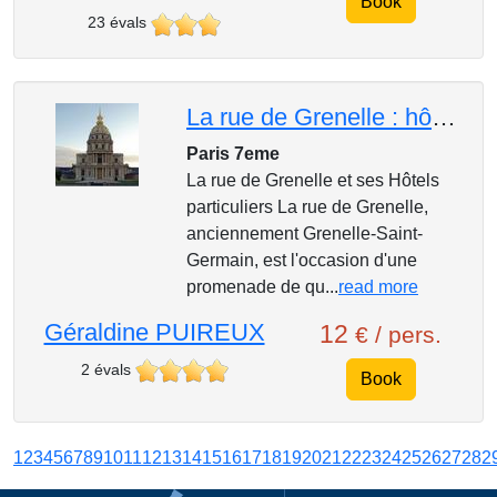
Book
23 évals
La rue de Grenelle : hôtels particuliers, ambassades et ministères
Paris 7eme
La rue de Grenelle et ses Hôtels
particuliers La rue de Grenelle,
anciennement Grenelle-Saint-
Germain, est l'occasion d'une
promenade de qu...
read more
Géraldine PUIREUX
12
€ / pers.
2 évals
Book
1
2
3
4
5
6
7
8
9
10
11
12
13
14
15
16
17
18
19
20
21
22
23
24
25
26
27
28
2