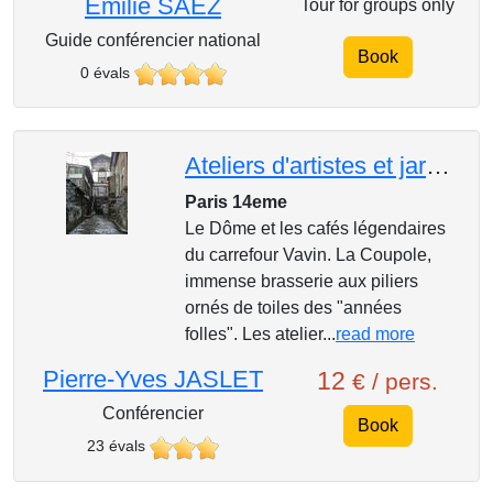
Emilie SAËZ
Tour for groups only
Guide conférencier national
Book
0 évals
Ateliers d'artistes et jardins secrets de Montparnasse de l'atelier de « Foujita » à la maison de Br
Paris 14eme
Le Dôme et les cafés légendaires
du carrefour Vavin. La Coupole,
immense brasserie aux piliers
ornés de toiles des "années
folles". Les atelier...
read more
Pierre-Yves JASLET
12
€ / pers.
Conférencier
Book
23 évals