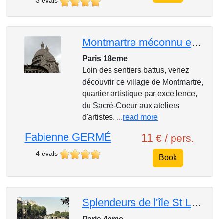
3 évals
Montmartre méconnu et insolite
Paris 18eme
Loin des sentiers battus, venez
découvrir ce village de Montmartre,
quartier artistique par excellence,
du Sacré-Coeur aux ateliers
d'artistes. ...
read more
Fabienne GERMÉ
11
€ / pers.
4 évals
Book
Splendeurs de l'île St Louis
Paris 4eme