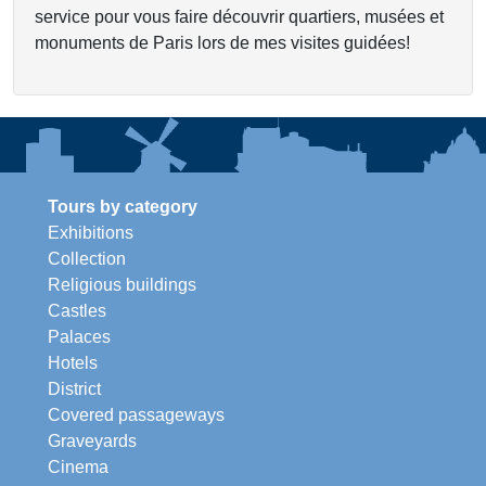
service pour vous faire découvrir quartiers, musées et
monuments de Paris lors de mes visites guidées!
Tours by category
Exhibitions
Collection
Religious buildings
Castles
Palaces
Hotels
District
Covered passageways
Graveyards
Cinema