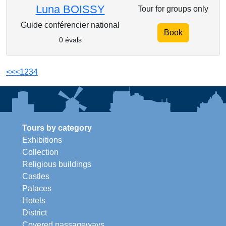
Luna BOISSY
Tour for groups only
Guide conférencier national
Book
0 évals
<<
<
1
2
3
4
Tours by category
Exhibitions
Collection
Religious buildings
Castles
Palaces
Hotels
District
Covered passageways