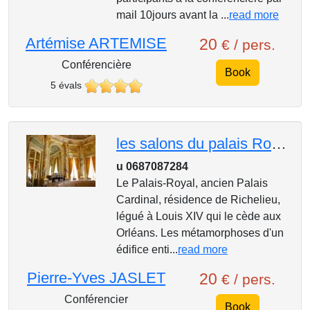
mail 10jours avant la ...
read more
Artémise ARTEMISE
20
€ / pers.
Conférencière
Book
5 évals
les salons du palais Royal siège le Conseil d'Etat.
u 0687087284
Le Palais-Royal, ancien Palais
Cardinal, résidence de Richelieu,
légué à Louis XIV qui le cède aux
Orléans. Les métamorphoses d'un
édifice enti...
read more
Pierre-Yves JASLET
20
€ / pers.
Conférencier
Book