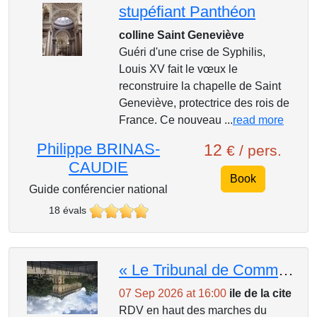
stupéfiant Panthéon
colline Saint Geneviève
Guéri d'une crise de Syphilis,
Louis XV fait le vœux le
reconstruire la chapelle de Saint
Geneviève, protectrice des rois de
France. Ce nouveau ...
read more
Philippe BRINAS-
12
€ / pers.
CAUDIE
Book
Guide conférencier national
18 évals
« Le Tribunal de Commerce et la Juridiction économique Consulaire (places limitées) »
07 Sep 2026 at 16:00
ile de la cite
RDV en haut des marches du