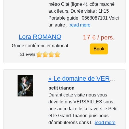
métro Cité (ligne 4), côté marché
aux fleurs. Durée visite : 1h15
Portable guide : 0663087101 Voici
un autre ...
read more
Lora ROMANO
17
€ / pers.
Guide conférencier national
Book
51 évals
« Le domaine de VERSAILLES »
petit trianon
Durant cette visite nous vous
dévoilerons VERSAILLES sous
une autre facette, a travers le Petit
et le Grand Trianon puis nous
déambulerons dans l...
read more