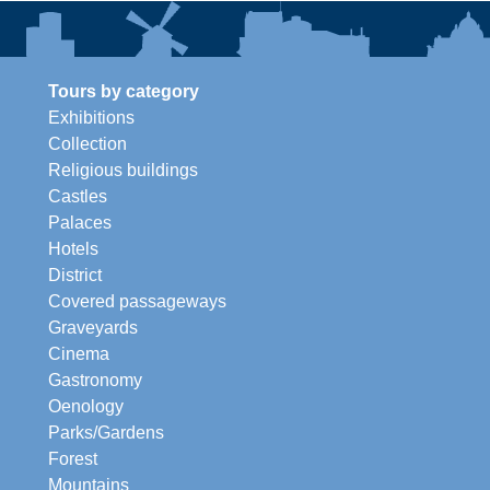
Tours by category
Exhibitions
Collection
Religious buildings
Castles
Palaces
Hotels
District
Covered passageways
Graveyards
Cinema
Gastronomy
Oenology
Parks/Gardens
Forest
Mountains