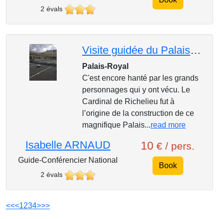
2 évals
Visite guidée du Palais-Royal
Palais-Royal
C'est encore hanté par les grands
personnages qui y ont vécu. Le
Cardinal de Richelieu fut à
l’origine de la construction de ce
magnifique Palais...
read more
Isabelle ARNAUD
10
€ / pers.
Guide-Conférencier National
Book
2 évals
<<
<
1
2
3
4
>
>>