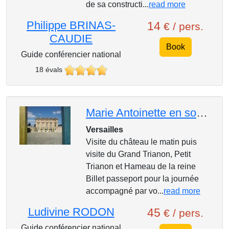
de sa constructi...
read more
Philippe BRINAS-
14
€ / pers.
CAUDIE
Book
Guide conférencier national
18 évals
Marie Antoinette en son domaine Trianon Hameau de la Reine
Versailles
Visite du château le matin puis
visite du Grand Trianon, Petit
Trianon et Hameau de la reine
Billet passeport pour la journée
accompagné par vo...
read more
Ludivine RODON
45
€ / pers.
Guide conférencier national