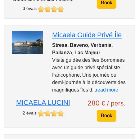
Book
3 évals
Micaela Guide Privé Îles Borromées: guide spécialiste francophone
Stresa, Baveno, Verbania,
Pallanza, Lac Majeur
Visite guidée des îles Borromées
avec un guide privé spécialiste
francophone. Une journée ou
demi-journée à la découverte des
magnifiques îles d...
read more
MICAELA LUCINI
280
€ / pers.
2 évals
Book