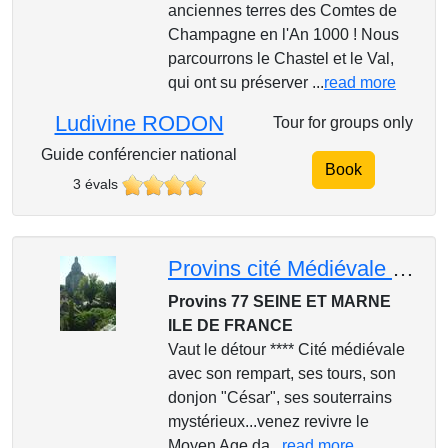
anciennes terres des Comtes de
Champagne en l'An 1000 ! Nous
parcourrons le Chastel et le Val,
qui ont su préserver ...
read more
Ludivine RODON
Tour for groups only
Guide conférencier national
Book
3 évals
Provins cité Médiévale Classé Unesco VISITE DECOUVERTE
Provins 77 SEINE ET MARNE
ILE DE FRANCE
Vaut le détour **** Cité médiévale
avec son rempart, ses tours, son
donjon "César", ses souterrains
mystérieux...venez revivre le
Moyen Age da...
read more