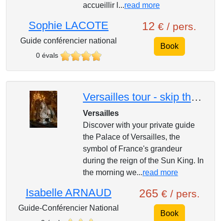
accueillir l...
read more
Sophie LACOTE
12
€ / pers.
Guide conférencier national
Book
0 évals
Versailles tour - skip the line (8 hours)
Versailles
Discover with your private guide
the Palace of Versailles, the
symbol of France's grandeur
during the reign of the Sun King. In
the morning we...
read more
Isabelle ARNAUD
265
€ / pers.
Guide-Conférencier National
Book