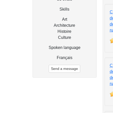
Skills
C
d
Art
d
Architecture
r
Histoire
Culture
Spoken language
Français
C
Send a message
d
d
r