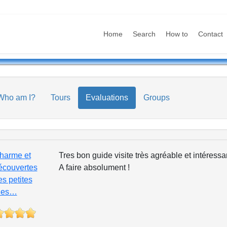
Home
Search
How to
Contact
Who am I?
Tours
Evaluations
Groups
harme et
Tres bon guide visite très agréable et intéressa
écouvertes
A faire absolument !
es petites
ues…