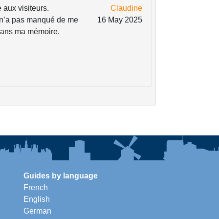
aux visiteurs.
Claudine
l n’a pas manqué de me
16 May 2025
 dans ma mémoire.
Guides by language
French
English
German