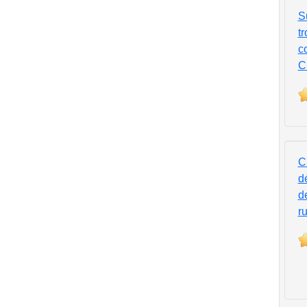
S
t
c
C
C
d
d
r