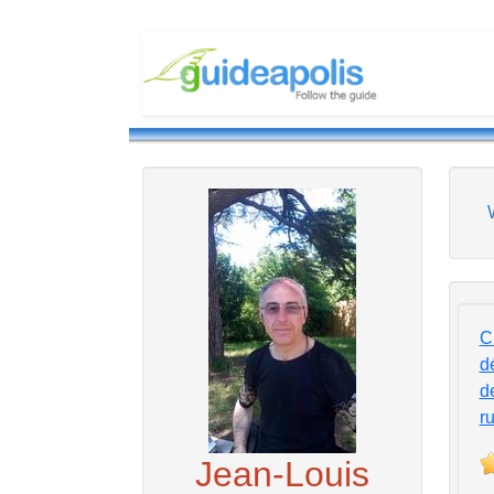
C
d
d
r
Jean-Louis