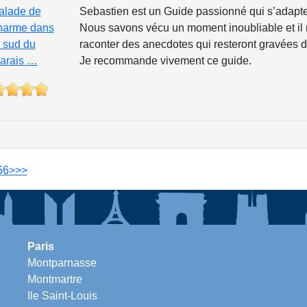
alade de
Sebastien est un Guide passionné qui s’adapte 
harme dans
Nous savons vécu un moment inoubliable et i
e sud du
raconter des anecdotes qui resteront gravées
arais …
Je recommande vivement ce guide.
5
6
>
>>
Paris
Montparnasse
Montmartre
Ile Saint-Louis