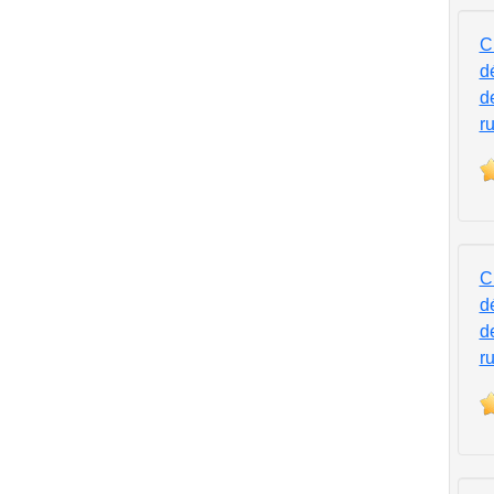
C
d
d
r
C
d
d
r