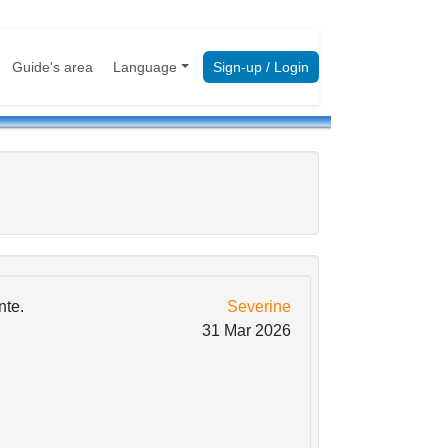
Guide's area
Language
Sign-up / Login
nte.
Severine
31 Mar 2026