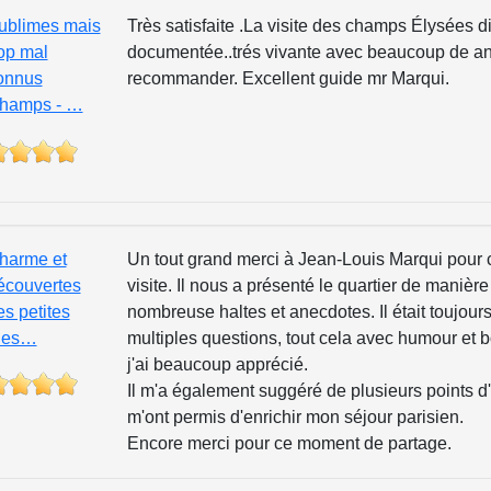
ublimes mais
Très satisfaite .La visite des champs Élysées d
rop mal
documentée..trés vivante avec beaucoup de a
onnus
recommander. Excellent guide mr Marqui.
hamps - …
harme et
Un tout grand merci à Jean-Louis Marqui pour c
écouvertes
visite. Il nous a présenté le quartier de manièr
es petites
nombreuse haltes et anecdotes. Il était toujour
ues…
multiples questions, tout cela avec humour et
j'ai beaucoup apprécié.
Il m'a également suggéré de plusieurs points d'
m'ont permis d'enrichir mon séjour parisien.
Encore merci pour ce moment de partage.