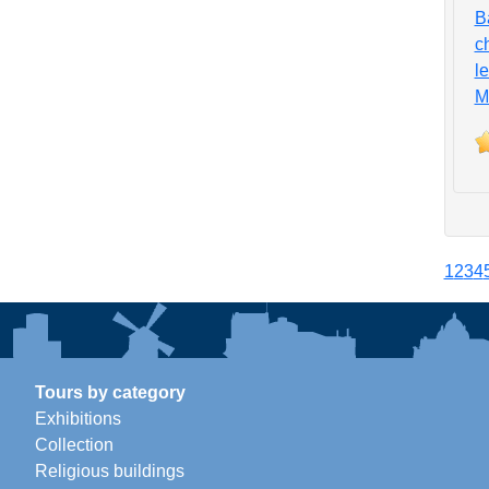
B
c
l
M
1
2
3
4
Tours by category
Exhibitions
Collection
Religious buildings