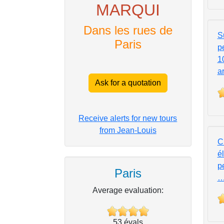
MARQUI
Dans les rues de
S
Paris
p
1
a
Ask for a quotation
Receive alerts for new tours
from Jean-Louis
C
é
p
Paris
Average evaluation:
53
évals