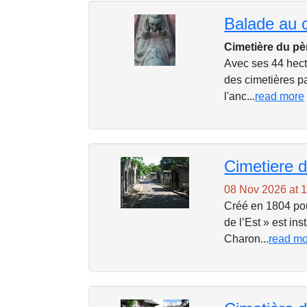
Cimetière du pè
Avec ses 44 hect
des cimetières par
l'anc...
read more
Cimetiere 
08 Nov 2026 at 
Créé en 1804 pou
de l’Est » est ins
Charon...
read m