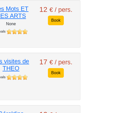
s Mots ET
12
€ / pers.
ES ARTS
Book
None
vals
s visites de
17
€ / pers.
THEO
Book
vals