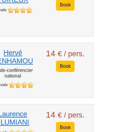
Book
vals
Hervé
14
€ / pers.
ENHAMOU
Book
de-conférencier
national
vals
Laurence
14
€ / pers.
FLUMIANI
Book