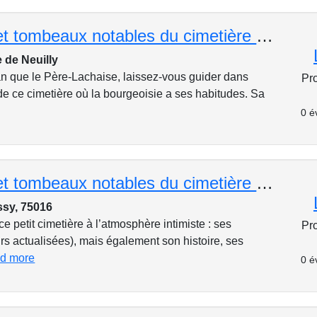
Célébrités et tombeaux notables du cimetière ancien de Neuilly
 de Neuilly
an que le Père-Lachaise, laissez-vous guider dans
Pr
e de ce cimetière où la bourgeoisie a ses habitudes. Sa
0 é
Célébrités et tombeaux notables du cimetière de Passy
ssy, 75016
e petit cimetière à l’atmosphère intimiste : ses
Pr
urs actualisées), mais également son histoire, ses
ad more
0 é