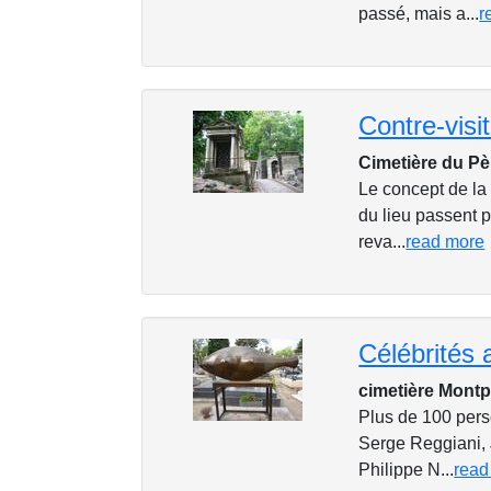
passé, mais a...
r
Contre-visi
Cimetière du Pè
Le concept de la 
du lieu passent 
reva...
read more
Célébrités
cimetière Mont
Plus de 100 per
Serge Reggiani, J
Philippe N...
read