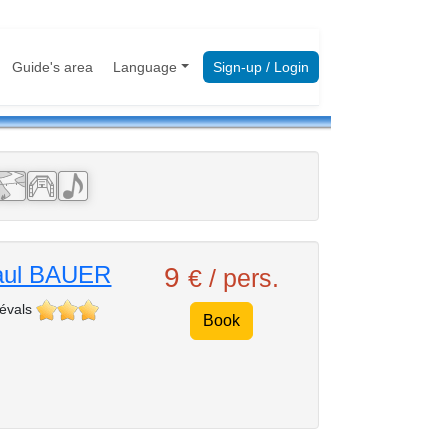
Guide's area
Language
Sign-up / Login
aul BAUER
9
€ / pers.
 évals
Book