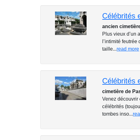
ancien cimetière
Plus vieux d’un 
l’intimité feutré
taille...
read more
cimetière de Pa
Venez découvrir c
célébrités (toujo
tombes inso...
re