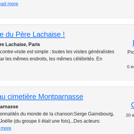
ead more
te du Père Lachaise !
re Lachaise, Paris
contre-visite est simple : toutes les visites généralistes
Pr
par les mêmes endroits, les mêmes célébrités. En
0 é
 au cimetière Montparnasse
parnasse
sonnalités du monde de la chanson:Serge Gainsbourg,
20 é
oëlle (du groupe il était une fois)...Des acteurs:
 more