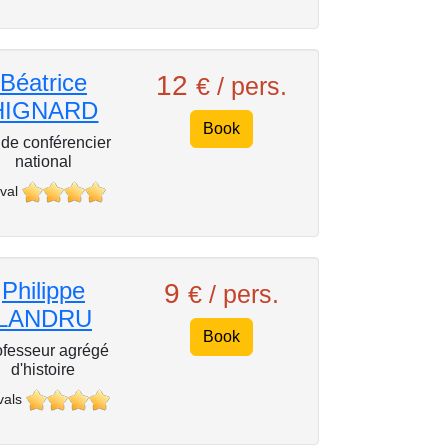
Béatrice
12
€ / pers.
HIGNARD
Book
de conférencier
national
val
Philippe
9
€ / pers.
LANDRU
Book
ofesseur agrégé
d'histoire
vals