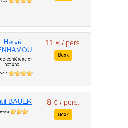
vals
Hervé
11
€ / pers.
ENHAMOU
Book
de-conférencier
national
vals
aul BAUER
8
€ / pers.
 évals
Book