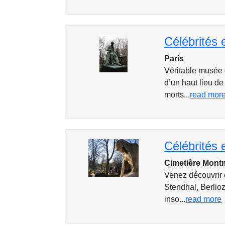
Paris
Véritable musée d
d’un haut lieu d
morts...
read mor
Cimetière Montm
Venez découvrir c
Stendhal, Berlioz
inso...
read more