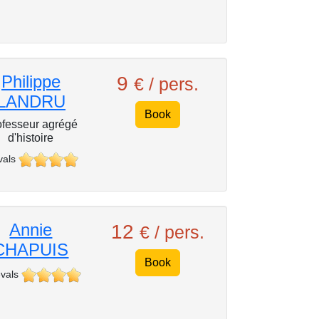
Philippe
9
€ / pers.
LANDRU
Book
ofesseur agrégé
d'histoire
vals
Annie
12
€ / pers.
CHAPUIS
Book
vals