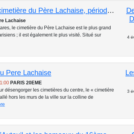
Balade au cimetière du Père Lachaise, période romantique
De
D
re Lachaise
ares, le cimetière du Père Lachaise est le plus grand
isiens ; il est également le plus visité. Situé sur
4 é
du Pere Lachaise
Le
11:00
PARIS 20EME
r désengorger les cimetières du centre, le « cimetière
3 é
tallé hors les murs de la ville sur la colline de
ore