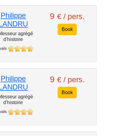
Philippe
9
€ / pers.
LANDRU
Book
ofesseur agrégé
d'histoire
vals
Philippe
9
€ / pers.
LANDRU
Book
ofesseur agrégé
d'histoire
vals