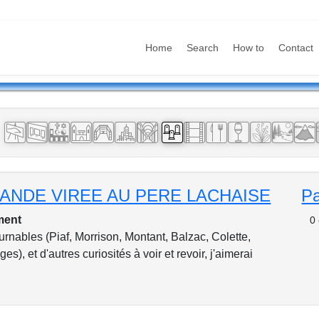
Home
Search
How to
Contact
:
GRANDE VIREE AU PERE LACHAISE
P
ment
0
urnables (Piaf, Morrison, Montant, Balzac, Colette,
s), et d'autres curiosités à voir et revoir, j'aimerai