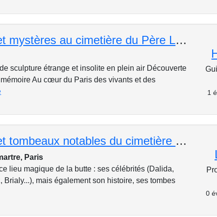
Célébrités et mystères au cimetière du Père Lachaise
e sculpture étrange et insolite en plein air Découverte
Gui
e mémoire Au cœur du Paris des vivants et des
e
1 é
Célébrités et tombeaux notables du cimetière Montmartre : de la plus vieille tombe au cactus de Siné
artre, Paris
e lieu magique de la butte : ses célébrités (Dalida,
Pr
, Brialy...), mais également son histoire, ses tombes
0 é