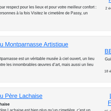
 respect pour les lieux et pour votre meilleur confort :
2 é
sonnes à la fois Visitez le cimetière de Passy, un
du Montparnasse Artistique
B
parnasse est un véritable musée à ciel ouvert, un lieu
Gui
re les innombrables œuvres d’art, mais aussi un lieu
18 é
du Père Lachaise
chaise
ère Lachaise est bien plus qu’un cimetière, c’est un