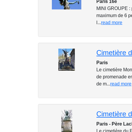
Paris 16e
MINI GROUPE : par
maximum de 6 per
l...
read more
Cimetière 
Paris
Le cimetière Mont
de promenade ent
de m...
read more
Cimetière 
Paris - Père La
Le cimetière du P