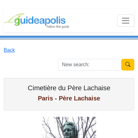
Back
New se
Cimetière du Père Lachaise
Paris - Père Lachaise