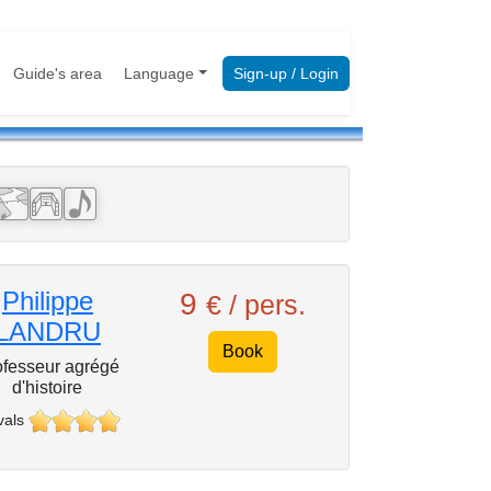
Guide's area
Language
Sign-up / Login
Philippe
9
€ / pers.
LANDRU
Book
ofesseur agrégé
d'histoire
vals