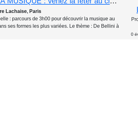
FÊTE DE LA MUSIQUE : venez la fêter au cimetière ! Original, ludique et instructif
re Lachaise, Paris
nelle : parcours de 3h00 pour découvrir la musique au
Pr
ns ses formes les plus variées. Le thème : De Bellini à
0 é
Grand Parcours Henri IV dans Paris : Histoire du Vert Galant
s
 grand marcheur, qui voulait transmettre à sa bonne ville
2 é
e la promenade(!) Nous voilà donc en train de lui...
read
Histoire des cafés, salons de thé et du chocolat : quand l'esprit se goûte!