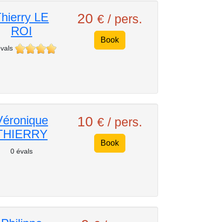
hierry LE
20
€ / pers.
ROI
Book
vals
Véronique
10
€ / pers.
THIERRY
Book
0 évals