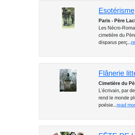
Paris - Père La
Les Nécro-Romant
cimetière du Pèr
disparus perç...
r
Flânerie li
Cimetière du Pè
L'écrivain, par d
rend le monde plus
poésie...
read mo