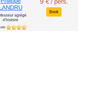
Philippe
9
€ / pers.
LANDRU
Book
ofesseur agrégé
d'histoire
vals
Géraldine
25
€ / pers.
PUIREUX
Book
vals
Géraldine
11
€ / pers.
PUIREUX