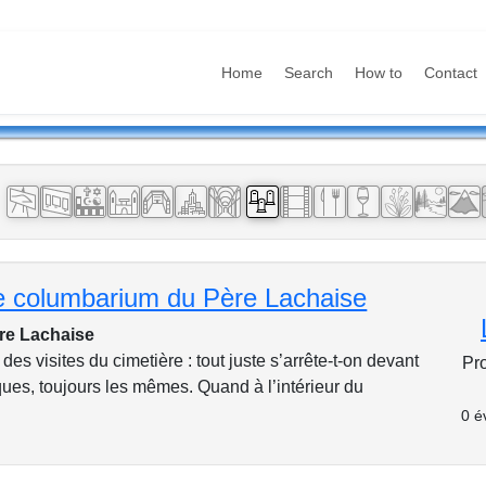
Home
Search
How to
Contact
:
le columbarium du Père Lachaise
re Lachaise
 des visites du cimetière : tout juste s’arrête-t-on devant
Pr
ues, toujours les mêmes. Quand à l’intérieur du
0 é