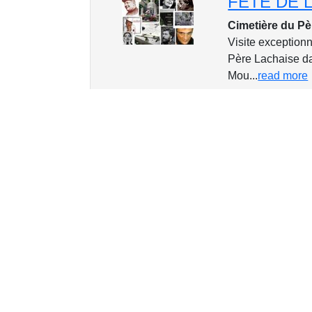
Cimetière du Pè
Visite exception
Père Lachaise da
Mou...
read more
Pont Neuf, Pari
Henri IV était un
le goût et l'art d
more