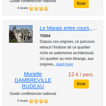
Guide conférencier national
Book
4 évals
Le Marais entre cours, jardins et hôtels particuliers
75004
Depuis ces origines, ce parcours
retrace l'histoire de ce quartier
riche en patrimoine architectural.
Un quartier au nom étrange, aux
origines...
read more
Murielle
12
€ / pers.
DAMBREVILLE
Book
RUDEAU
Guide conférencier national
3 évals