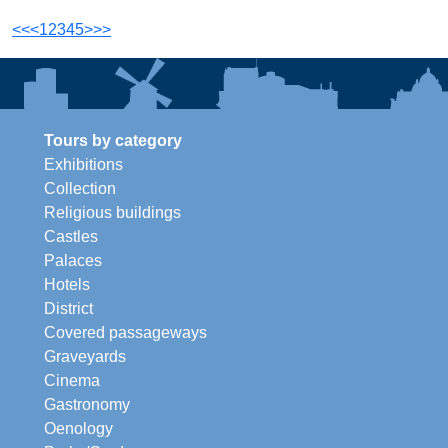
<<
<
1
2
3
4
5
>
>>
Tours by category
Exhibitions
Collection
Religious buildings
Castles
Palaces
Hotels
District
Covered passageways
Graveyards
Cinema
Gastronomy
Oenology