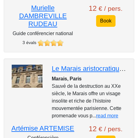
Murielle
12
€ / pers.
DAMBREVILLE
Book
RUDEAU
Guide conférencier national
3 évals
Le Marais aristocratique de la place des Vosges au quartier juif
Marais, Paris
Sauvé de la destruction au XXe
siècle, le Marais offre un visage
insolite et riche de l'histoire
mouvementée parisienne. Cette
promenade vous p...
read more
Artémise ARTEMISE
12
€ / pers.
Conférencière