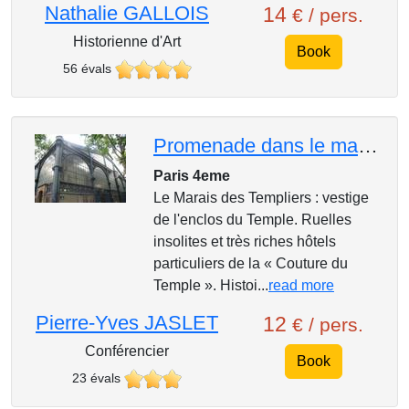
Nathalie GALLOIS
14
€ / pers.
Historienne d'Art
Book
56 évals
Promenade dans le marais des Templiers
Paris 4eme
Le Marais des Templiers : vestige
de l'enclos du Temple. Ruelles
insolites et très riches hôtels
particuliers de la « Couture du
Temple ». Histoi...
read more
Pierre-Yves JASLET
12
€ / pers.
Conférencier
Book
23 évals