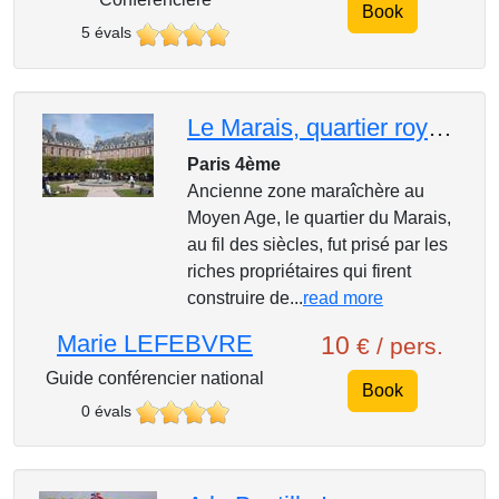
Book
5 évals
Le Marais, quartier royal et ses hôtels particuliers
Paris 4ème
Ancienne zone maraîchère au
Moyen Age, le quartier du Marais,
au fil des siècles, fut prisé par les
riches propriétaires qui firent
construire de...
read more
Marie LEFEBVRE
10
€ / pers.
Guide conférencier national
Book
0 évals