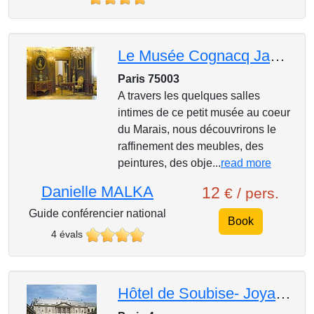
Le Musée Cognacq Jay ou comment peut-on être à la mode au 18è siècle
Paris 75003
A travers les quelques salles
intimes de ce petit musée au coeur
du Marais, nous découvrirons le
raffinement des meubles, des
peintures, des obje...
read more
Danielle MALKA
12
€ / pers.
Guide conférencier national
Book
4 évals
Hôtel de Soubise- Joyau du Marais