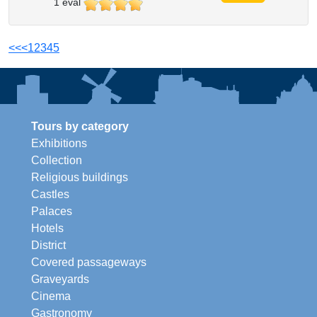
1 éval
<<
<
1
2
3
4
5
Tours by category
Exhibitions
Collection
Religious buildings
Castles
Palaces
Hotels
District
Covered passageways
Graveyards
Cinema
Gastronomy