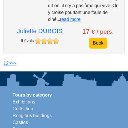
dit-on, il n’y a pas âme qui vive. On
y croise pourtant une foule de
ciné...
read more
Juliette DUBOIS
17
€ / pers.
9 évals
Book
1
2
>
>>
Tours by category
Exhibitions
Collection
Religious buildings
Castles