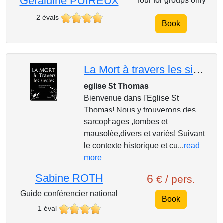
Géraldine PUIREUX
Tour for groups only
2 évals
Book
La Mort à travers les siecles!
eglise St Thomas
Bienvenue dans l'Eglise St
Thomas! Nous y trouverons des
sarcophages ,tombes et
mausolée,divers et variés! Suivant
le contexte historique et cu...
read
more
Sabine ROTH
6
€ / pers.
Guide conférencier national
Book
1 éval