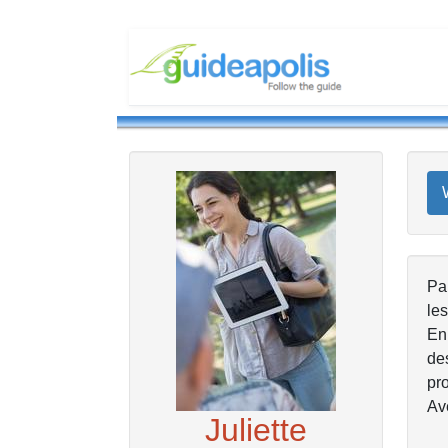
Par
les
En 
des
pr
Ave
Juliette