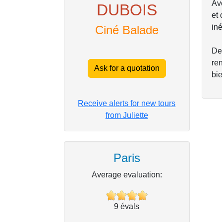
Av
DUBOIS
et 
iné
Ciné Balade
Dep
ren
Ask for a quotation
bi
Receive alerts for new tours
from Juliette
Paris
Average evaluation:
9
évals