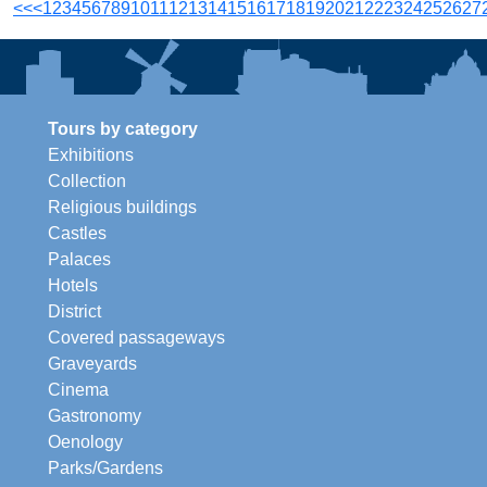
<<
<
1
2
3
4
5
6
7
8
9
10
11
12
13
14
15
16
17
18
19
20
21
22
23
24
25
26
27
Tours by category
Exhibitions
Collection
Religious buildings
Castles
Palaces
Hotels
District
Covered passageways
Graveyards
Cinema
Gastronomy
Oenology
Parks/Gardens