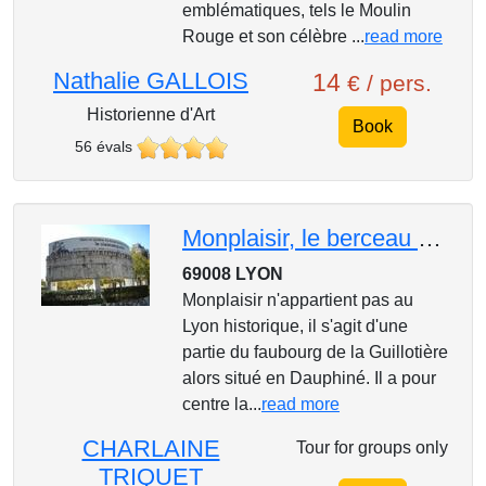
emblématiques, tels le Moulin
Rouge et son célèbre ...
read more
Nathalie GALLOIS
14
€ / pers.
Historienne d'Art
Book
56 évals
Monplaisir, le berceau des innovations
69008 LYON
Monplaisir n'appartient pas au
Lyon historique, il s'agit d'une
partie du faubourg de la Guillotière
alors situé en Dauphiné. Il a pour
centre la...
read more
CHARLAINE
Tour for groups only
TRIQUET