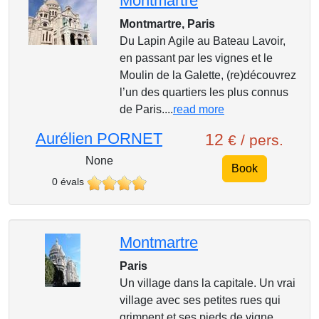
Montmartre
Montmartre, Paris
Du Lapin Agile au Bateau Lavoir,
en passant par les vignes et le
Moulin de la Galette, (re)découvrez
l’un des quartiers les plus connus
de Paris....
read more
Aurélien PORNET
12
€ / pers.
None
Book
0 évals
Montmartre
Paris
Un village dans la capitale. Un vrai
village avec ses petites rues qui
grimpent et ses pieds de vigne.