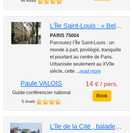
56 évals
L’Île Saint-Louis : « Belle-Île-en-Seine »
PARIS 75004
Parcourez l’Île Saint-Louis : un
monde à part, privilégié, tranquille
et pourtant au centre de Paris.
Urbanisée seulement au XVIIe
siècle, cette ...
read more
Paule VALOIS
14
€ / pers.
Guide-conférencier national
Book
5 évals
L’île de la Cité , balade historique au cœur de Paris.