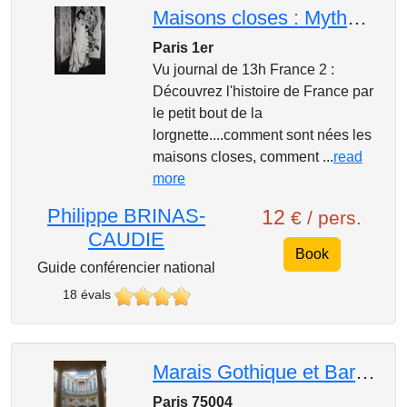
Maisons closes : Mythes et légendes
Paris 1er
Vu journal de 13h France 2 :
Découvrez l'histoire de France par
le petit bout de la
lorgnette....comment sont nées les
maisons closes, comment ...
read
more
Philippe BRINAS-
12
€ / pers.
CAUDIE
Book
Guide conférencier national
18 évals
Marais Gothique et Baroque- Un parcours enchanteur
Paris 75004