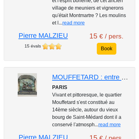
et l'esprit bohème, de cet ancien
village de meuniers et vignerons
qu'était Montmartre ? Les moulins
et l...
read more
Pierre MALZIEU
15
€ / pers.
15 évals
Book
MOUFFETARD : entre passé, modernité et diversité
PARIS
Vivant et pittoresque, le quartier
Mouffetard s'est constitué au
14ème siècle, autour du vieux
bourg de Saint-Médard dont il a
conservé l'atmosph...
read more
Pierre MALZIEU
15
€ / pers.