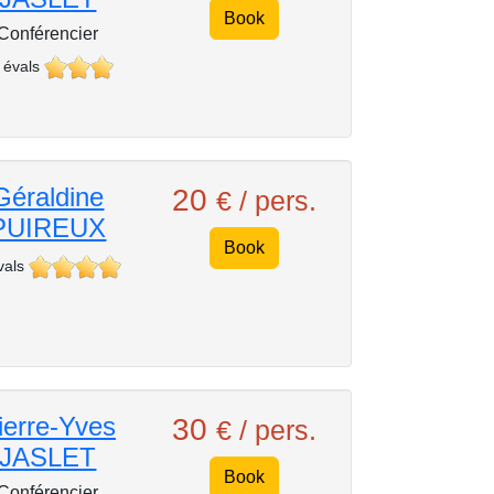
Book
Conférencier
 évals
Géraldine
20
€ / pers.
PUIREUX
Book
vals
ierre-Yves
30
€ / pers.
JASLET
Book
Conférencier