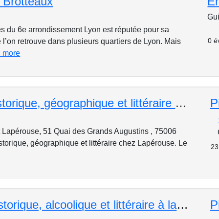
 Brotteaux
E
Gui
 du 6e arrondissement Lyon est réputée pour sa
0 é
 l’on retrouve dans plusieurs quartiers de Lyon. Mais
d more
Banquet historique, géographique et littéraire chez Lapérouse.
P
t Lapérouse, 51 Quai des Grands Augustins , 75006
storique, géographique et littéraire chez Lapérouse. Le
23
Collation historique, alcoolique et littéraire à la Rhumerie
P