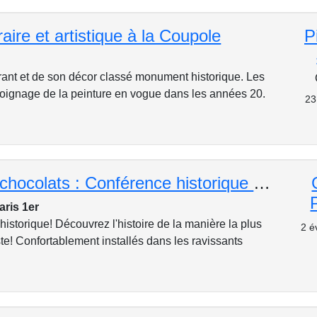
raire et artistique à la Coupole
P
urant et de son décor classé monument historique. Les
émoignage de la peinture en vogue dans les années 20.
23
Histoire de chocolats : Conférence historique dans le salon de thé Angélina et ses dégustations
aris 1er
istorique! Découvrez l'histoire de la manière la plus
2 é
te! Confortablement installés dans les ravissants