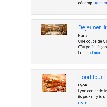
géograp...
read m
Paris
Une coupe de Crém
Œuf parfait façon 
Le...
read more
Food tour 
Lyon
Lyon can pride its
its proximity to d
more