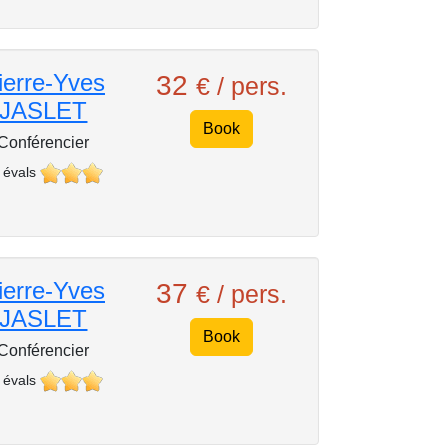
ierre-Yves
32
€ / pers.
JASLET
Book
Conférencier
 évals
ierre-Yves
37
€ / pers.
JASLET
Book
Conférencier
 évals