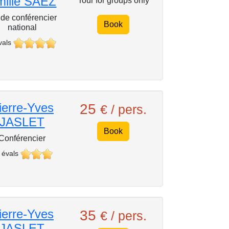
milie SAËZ
Tour for groups only
de conférencier
Book
national
vals
ierre-Yves
25
€ / pers.
JASLET
Book
Conférencier
 évals
ierre-Yves
35
€ / pers.
JASLET