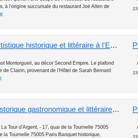
s, à l'origine succursale du restaurant Joë Allen de
23
re
Déjeuner artistique historique et littéraire à l'Escargot Montorgueil
P
rgot Montorgueil, au décor Second Empire. Le plafond
e de Clairin, provenant de l'Hôtel de Sarah Bernard
23
e
Déjeuner historique gastronomique et littéraire à La Tour d'Argent
P
 La Tour d'Argent, - 17, quai de la Tournelle 75005
 de la Tournelle 75005 Paris Banquet historique,
23