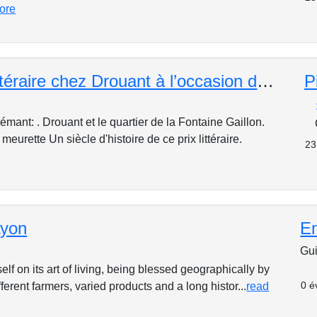
ore
Déjeuner littéraire chez Drouant à l’occasion du prix Goncourt
P
ant: . Drouant et le quartier de la Fontaine Gaillon.
meurette Un siècle d'histoire de ce prix littéraire.
23
Lyon
E
Gui
elf on its art of living, being blessed geographically by
0 é
ifferent farmers, varied products and a long histor...
read