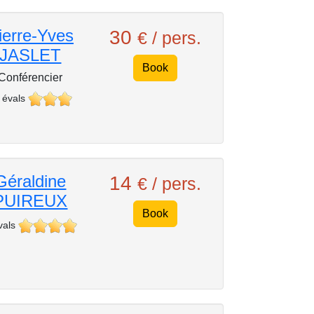
ierre-Yves
30
€ / pers.
JASLET
Book
Conférencier
 évals
Géraldine
14
€ / pers.
PUIREUX
Book
vals