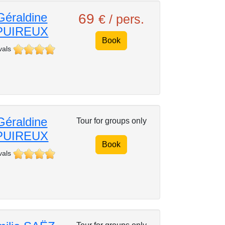
Géraldine
69
€ / pers.
PUIREUX
Book
vals
Géraldine
Tour for groups only
PUIREUX
Book
vals