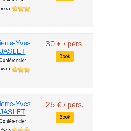
 évals
ierre-Yves
30
€ / pers.
JASLET
Book
Conférencier
 évals
ierre-Yves
25
€ / pers.
JASLET
Book
Conférencier
 évals