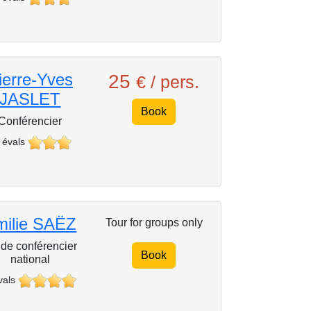
ierre-Yves
25
€ / pers.
JASLET
Book
Conférencier
 évals
milie SAËZ
Tour for groups only
de conférencier
Book
national
vals