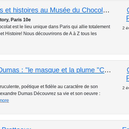
1001 délices et histoires au Musée du Chocolat! Visite-guidée et atelier : participatif et gustatif!
ory, Paris 10e
lat est le lieu unique dans Paris qui allie totalement
2 é
et Histoire! Nous découvrirons de A à Z tous les
Alexandre Dumas : "le masque et la plume "Conférence en salle
uculente, poétique et fidèle au caractère de son
2 é
Alexandre Dumas Découvrez sa vie et son oeuvre :
more