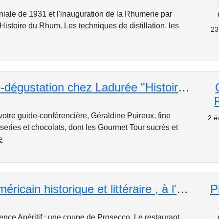
niale de 1931 et l'inauguration de la Rhumerie par
Histoire du Rhum. Les techniques de distillation. les
23
Conférence-dégustation chez Ladurée "Histoire de Pâtisseries & Chocolats" pour 25 personnes maximum
 votre guide-conférencière, Géraldine Puireux, fine
2 é
series et chocolats, dont les Gourmet Tour sucrés et
e
Déjeuner américain historique et littéraire , à l'occasion de l'Independance Day chez Joe Allen
P
ence Apéritif : une coupe de Prosecco. Le restaurant