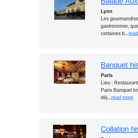
Balade Aux
Lyon
Les gourmandises
gastronomie, que
certaines b...
rea
Paris
Lieu : Restauran
Paris Banquet hi
déj...
read more