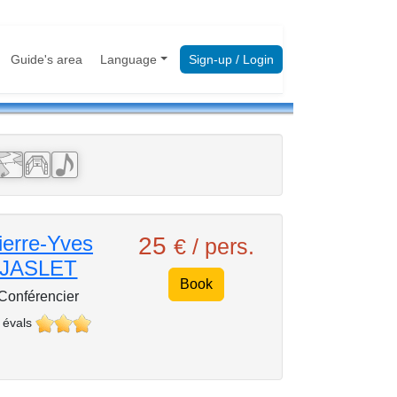
Guide's area
Language
Sign-up / Login
ierre-Yves
25
€ / pers.
JASLET
Book
Conférencier
 évals