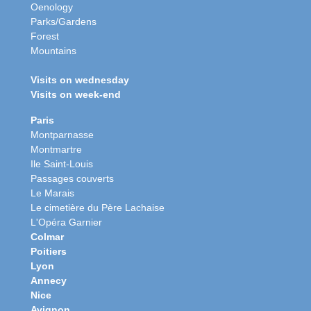
Oenology
Parks/Gardens
Forest
Mountains
Visits on wednesday
Visits on week-end
Paris
Montparnasse
Montmartre
Ile Saint-Louis
Passages couverts
Le Marais
Le cimetière du Père Lachaise
L'Opéra Garnier
Colmar
Poitiers
Lyon
Annecy
Nice
Avignon