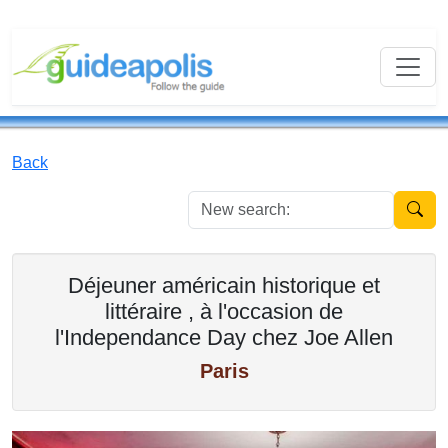
Back
New se
Déjeuner américain historique et
littéraire , à l'occasion de
l'Independance Day chez Joe Allen
Paris