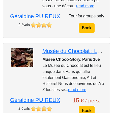
vous - une décou...
read more
Géraldine PUIREUX
Tour for groups only
2 évals
Book
Musée du Chocolat : Les délices d'une visite-guidée unique avec dégustation!
Musée Choco-Story, Paris 10e
Le Musée du Chocolat est le lieu
unique dans Paris qui allie
totalement Gastronomie, Art et
Histoire! Nous découvrirons de A à
Z tous les se...
read more
Géraldine PUIREUX
15
€ / pers.
2 évals
Book