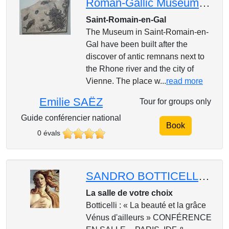
Roman-Gallic Museum in Saint-Romain-en-Gal (English)
Saint-Romain-en-Gal
The Museum in Saint-Romain-en-
Gal have been built after the
discover of antic remnans next to
the Rhone river and the city of
Vienne. The place w...
read more
Emilie SAËZ
Tour for groups only
Guide conférencier national
Book
0 évals
SANDRO BOTTICELLI : "La Naissance de Vénus" votre conférence dans votre salle
La salle de votre choix
Botticelli : « La beauté et la grâce
Vénus d'ailleurs » CONFÉRENCE