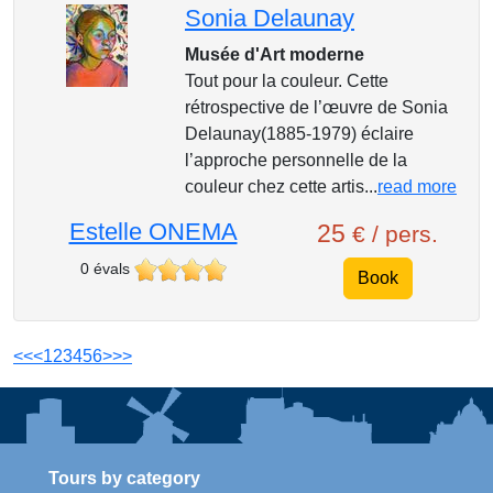
Sonia Delaunay
Musée d'Art moderne
Tout pour la couleur. Cette
rétrospective de l’œuvre de Sonia
Delaunay(1885-1979) éclaire
l’approche personnelle de la
couleur chez cette artis...
read more
Estelle ONEMA
25
€ / pers.
0 évals
Book
<<
<
1
2
3
4
5
6
>
>>
Tours by category