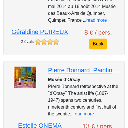
mai 2014 au 18 août 2014 Musée
des Beaux-Arts de Quimper,
Quimper, France ...
read more
Géraldine PUIREUX
8
€ / pers.
2 évals
Book
Pierre Bonnard. Painting Arcadia
Musée d'Orsay
Pierre Bonnard retrospective at the
"d'Orsay" The artist life (1867-
1947) spans two centuries,
nineteenth century and first half of
the twentie...
read more
Estelle ONEMA
13
€ / pers.