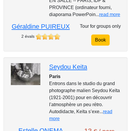
EN SALLE -- PARIS, IDF &
PROVINCE (ordinateur fourni,
diaporama PowerPoin...
read more
Géraldine PUIREUX
Tour for groups only
2 évals
Book
Seydou Keita
Paris
Entrons dans le studio du grand
photographe malien Seydou Keïta
(1921-2001) pour en découvrir
l'atmosphère un peu rétro.
Autodidacte, Keïta s’exe...
read
more
Estelle ONEMA