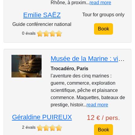
Rhône, à proxim...
read more
Emilie SAËZ
Tour for groups only
Guide conférencier national
Book
0 évals
Musée de la Marine : visite-guidée dans les collections permanentes
Trocadéro, Paris
l'aventure des cinq marines :
guerre, commerce, exploration
scientifique, pêche et plaisance
commence. Maquettes, bateaux de
prestige, histoir...
read more
Géraldine PUIREUX
12
€ / pers.
2 évals
Book