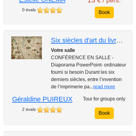
13
€ / pers.
0 évals
Book
Six siècles d'art du livre - de l'incunable au livre d'artiste CONFÉRENCE EN SALLE
Votre salle
CONFÉRENCE EN SALLE -
Diaporama PowerPoint- ordinateur
fourni si besoin Durant les six
derniers siècles, entre l’invention
de l’imprimerie pa...
read more
Géraldine PUIREUX
Tour for groups only
2 évals
Book