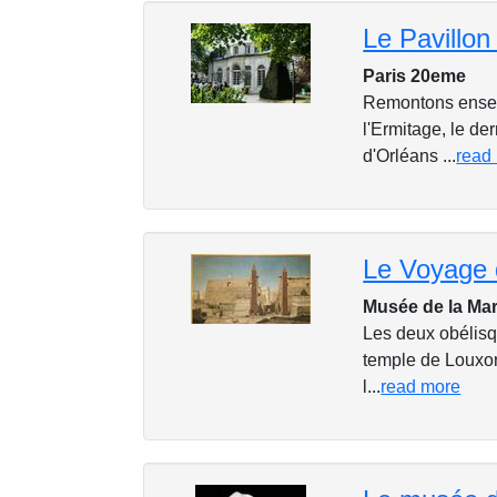
Paris 20eme
Remontons ensemb
l'Ermitage, le de
d'Orléans ...
read
Le Voyage 
Musée de la Mar
Les deux obélisq
temple de Louxor a
l...
read more