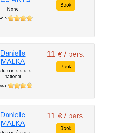
Book
None
vals
Danielle
11
€ / pers.
MALKA
Book
de conférencier
national
vals
Danielle
11
€ / pers.
MALKA
Book
de conférencier