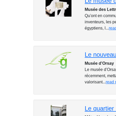
Musée des Lettr
Qu'ont en commun
inventeurs, les 
égyptiens, l...
rea
Musée d'Orsay
Le musée d'Orsay 
récemment, metta
valorisant...
read
Le quartier