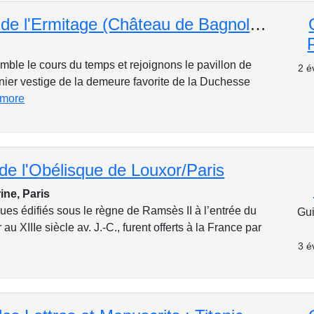
Le Pavillon de l'Ermitage (Château de Bagnolet) visite exceptionnelle!
le le cours du temps et rejoignons le pavillon de
2 é
rnier vestige de la demeure favorite de la Duchesse
 more
de l'Obélisque de Louxor/Paris
ine, Paris
ues édifiés sous le règne de Ramsès II à l’entrée du
Gui
u XIIIe siècle av. J.-C., furent offerts à la France par
3 é