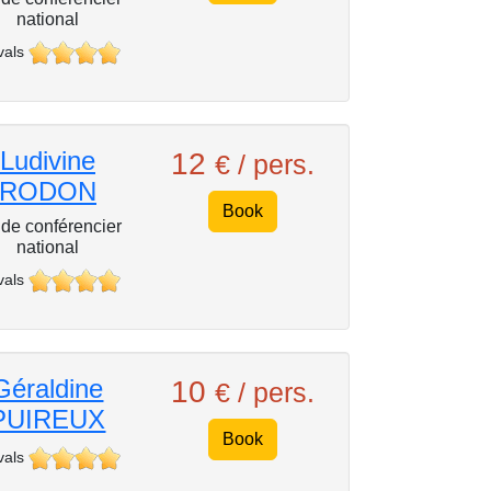
national
vals
Ludivine
12
€ / pers.
RODON
Book
de conférencier
national
vals
Géraldine
10
€ / pers.
PUIREUX
Book
vals