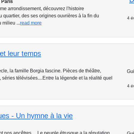
 Paris
e arrondissement, découvrez l'histoire
quartier, des ses origines ouvrières à la fin du
4 é
milieu ...
read more
et leur temps
cle, la famille Borgia fascine. Pièces de théâtre,
Gui
 séries télévisées....Entre la légende et la réalité quel
4 é
ues - Un hymne à la vie
ont nos ancêtres.... Le peuple étrusque a la réputation
Gui