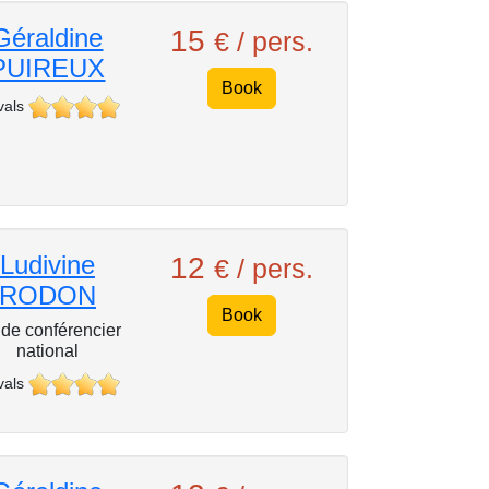
Géraldine
15
€ / pers.
PUIREUX
Book
vals
Ludivine
12
€ / pers.
RODON
Book
de conférencier
national
vals