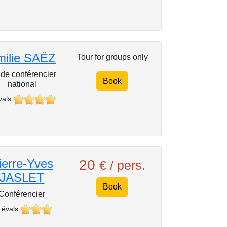
milie SAËZ
Tour for groups only
de conférencier
Book
national
vals
ierre-Yves
20
€ / pers.
JASLET
Book
Conférencier
 évals