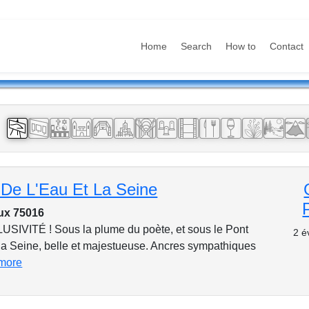
Home
Search
How to
Contact
:
 De L'Eau Et La Seine
ux 75016
SIVITÉ ! Sous la plume du poète, et sous le Pont
2 é
la Seine, belle et majestueuse. Ancres sympathiques
 more