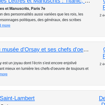
Le musée des Lettres et Manuscrits : Titanic, Catherine de Médicis, Louis XVI, Mozart, Einstein, ...
es et Manuscrits, Paris 7e
 des personnalités aussi variées que les rois, les
2 é
personnages politiques, des généraux, des scribes
d more
Le nouveau musée d'Orsay et ses chefs d'oeuvre
est un joyau dont l'écrin s'est encore enjolivé
2 é
nt mieux en lumière les chefs-d'oeuvre de toujours et
 more
 Saint-Lambert
De
D