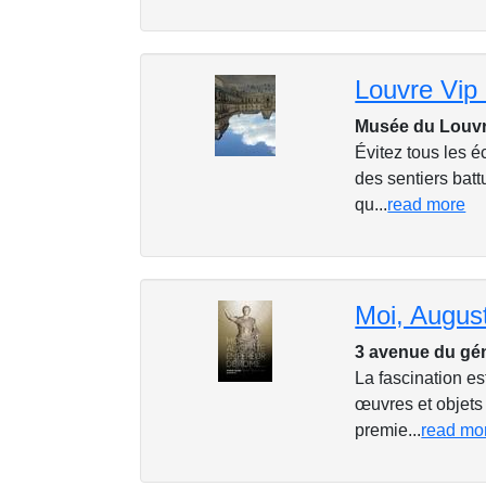
Louvre Vip 
Musée du Louvr
Évitez tous les 
des sentiers batt
qu...
read more
3 avenue du gé
La fascination e
œuvres et objets 
premie...
read mo