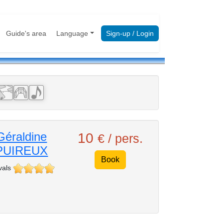
Guide's area
Language
Sign-up / Login
Géraldine
10
€ / pers.
PUIREUX
Book
vals