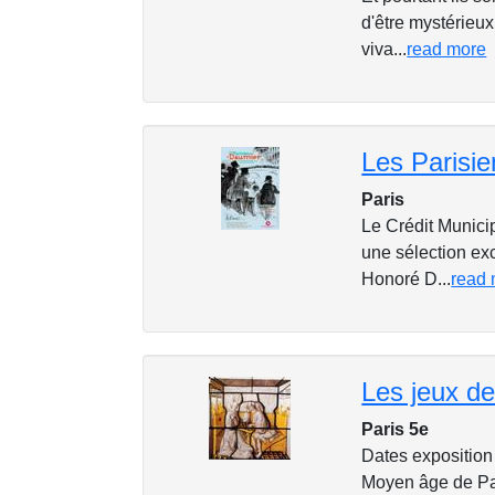
d'être mystérieux
viva...
read more
Les Parisi
Paris
Le Crédit Munici
une sélection ex
Honoré D...
read
Paris 5e
Dates exposition
Moyen âge de Pari