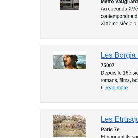
Métro Vaugirard
Au coeur du XVèm
contemporaine du 
XIXème siècle au 
Les Borgia 
75007
Depuis le 16è siè
romans, films, bd,
f...
read more
Les Etrusq
Paris 7e
Et pourtant ils s