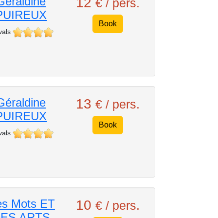
Géraldine
12
€ / pers.
PUIREUX
Book
vals
Géraldine
13
€ / pers.
PUIREUX
Book
vals
s Mots ET
10
€ / pers.
ES ARTS