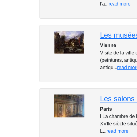
l'a...
read more
Les musées
Vienne
Visite de la vil
(peintures, antiq
antiqu...
read mor
Les salons 
Paris
l La chambre de 
XVIIe siècle situ
L...
read more