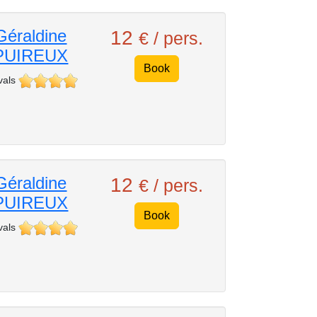
Géraldine
12
€ / pers.
PUIREUX
Book
vals
Géraldine
12
€ / pers.
PUIREUX
Book
vals