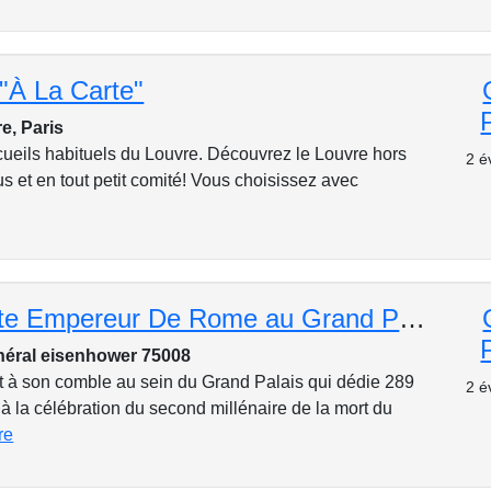
"À La Carte"
e, Paris
écueils habituels du Louvre. Découvrez le Louvre hors
2 é
us et en tout petit comité! Vous choisissez avec
Moi, Auguste Empereur De Rome au Grand Palais
néral eisenhower 75008
st à son comble au sein du Grand Palais qui dédie 289
2 é
à la célébration du second millénaire de la mort du
re