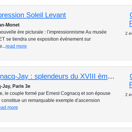
ression Soleil Levant
an-Monet
nouvelle ère picturale : l'impressionnisme Au musée
2 é
 se tiendra une exposition événement sur
...
read more
Musée Cognacq-Jay : splendeurs du XVIII ème siècle et philanthropie
Jay, Paris 3e
e, le couple formé par Ernest Cognacq et son épouse
2 é
 constitue un remarquable exemple d'ascension
ead more