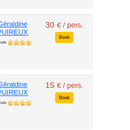
Géraldine
30
€ / pers.
PUIREUX
Book
vals
Géraldine
15
€ / pers.
PUIREUX
Book
vals