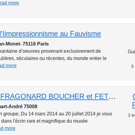
ead more
l'Iimpressionnisme au Fauvisme
n-Monet- 75116 Paris
ixantaine d’oeuvres provenant exclusivement de
Gui
culières, séculaires ou récentes, du monde entier le
ad more
3
WATTEAU FRAGONARD BOUCHER et FETES GALANTES au siècle des Lumières
art-André 75008
en groupe, Du 14 mars 2014 au 20 juillet 2014 je vous
2 é
r dans l'écrin rare et magnifique du musée
ad more