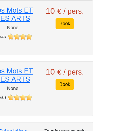
s Mots ET
10
€ / pers.
ES ARTS
Book
None
vals
s Mots ET
10
€ / pers.
ES ARTS
Book
None
vals