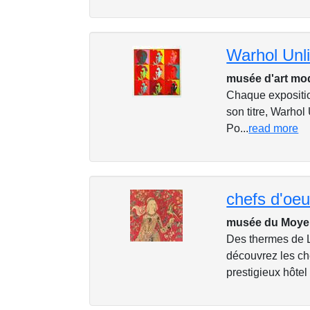
Warhol Unl
musée d'art mod
Chaque expositi
son titre, Warhol 
Po...
read more
chefs d'oe
musée du Moyen
Des thermes de L
découvrez les ch
prestigieux hôtel 