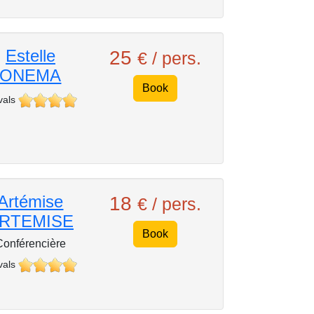
Estelle
25
€ / pers.
ONEMA
Book
vals
Artémise
18
€ / pers.
RTEMISE
Book
Conférencière
vals