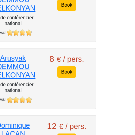
Book
ELKONYAN
de conférencier
national
val
Arusyak
8
€ / pers.
DEMMOU
Book
ELKONYAN
de conférencier
national
val
ominique
12
€ / pers.
LACAN