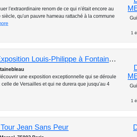
M
er l'extraordinaire renom de ce qui n'était encore au
 siècle, qu'un pauvre hameau rattaché à la commune
Gui
more
1 é
Visite de l'Exposition Louis-Philippe à Fontainebleau. Le roi et l'histoire
tainebleau
M
découvrir une exposition exceptionnelle qui se déroule
 celle de Versailles et qui ne durera que jusqu'au 4
Gui
1 é
a Tour Jean Sans Peur
D