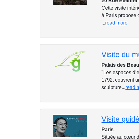
20 Rue Étienne 
Cette visite inté
à Paris propose 
...
read more
Palais des Beau
"Les espaces d’ex
1792, couvrent u
sculpture...
read 
Visite guidé
Paris
Située au cœur d