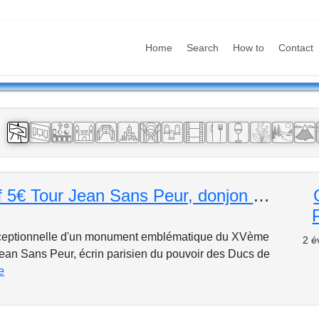
Home
Search
How to
Contact
:
Spécial tarif 5€ Tour Jean Sans Peur, donjon médiéval rare aux multiples curiosités!
xceptionnelle d'un monument emblématique du XVème
2 é
 Jean Sans Peur, écrin parisien du pouvoir des Ducs de
e