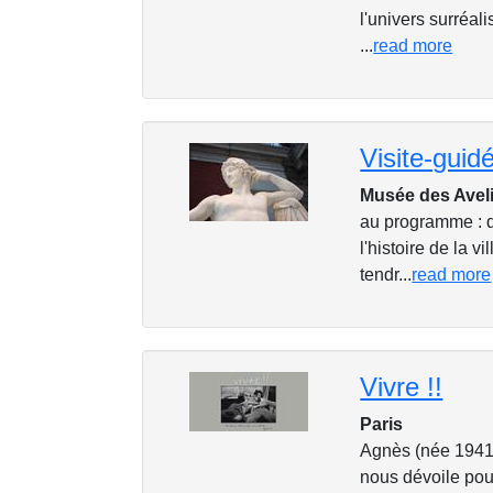
l'univers surréal
...
read more
Musée des Aveli
au programme : d
l'histoire de la v
tendr...
read more
Vivre !!
Paris
Agnès (née 1941,
nous dévoile pou