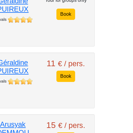
Géraldine
Tour for groups only
PUIREUX
Book
vals
Géraldine
11
€ / pers.
PUIREUX
Book
vals
Arusyak
15
€ / pers.
DEMMOU