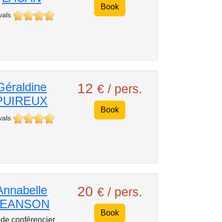
Book
vals
Géraldine
12
€ / pers.
PUIREUX
Book
vals
Annabelle
20
€ / pers.
JEANSON
Book
de conférencier