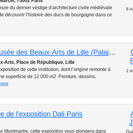
Marcel, 75002 Paris
rieure du dernier vestige d'architecture civile médiévale
8 é
de découvrir l'histoire des ducs de bourgogne dans ce
Visite du musée des Beaux-Arts de Lille (Palais des Beaux-Arts) et ses chefs-d'oeuvre!
x-Arts, Place de République, Lille
position de cette institution, dont l’origine remonte à
2 é
ne superficie de 12 000 m2. Peinture, dessins,
more
e de l'exposition Dali Paris
e Montmartre, cette exposition vous plongera dans
Gui