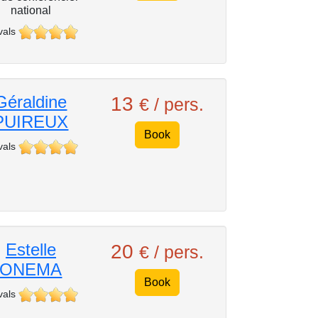
national
vals
Géraldine
13
€ / pers.
PUIREUX
Book
vals
Estelle
20
€ / pers.
ONEMA
Book
vals