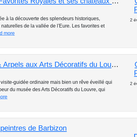
Vallée des Favorites Royales et ses châteaux : en Eure et Loir
e à la découverte des splendeurs historiques,
2 é
 naturelles de la vallée de l'Eure. Les favorites et
ad more
Van Cleef & Arpels aux Arts Décoratifs du Louvre : Rêves et Art de la Haute-Joaillerie
visite-guidée ordinaire mais bien un rêve éveillé qui
2 é
oeur du musée des Arts Décoratifs du Louvre, qui
more
 peintres de Barbizon