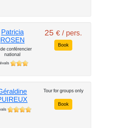
Patricia
25
€ / pers.
ROSEN
Book
de conférencier
national
 évals
Géraldine
Tour for groups only
PUIREUX
Book
vals