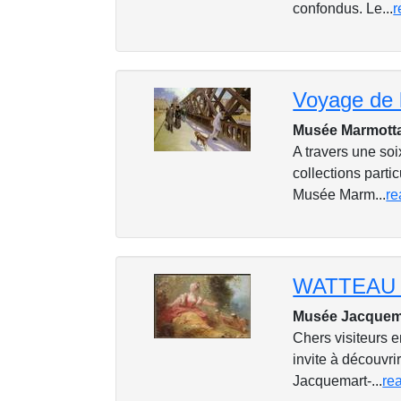
confondus. Le...
r
Voyage de 
Musée Marmotta
A travers une so
collections parti
Musée Marm...
re
Musée Jacquem
Chers visiteurs 
invite à découvri
Jacquemart-...
re