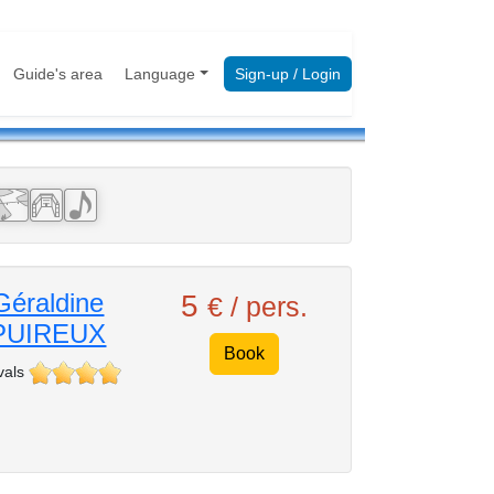
Guide's area
Language
Sign-up / Login
Géraldine
5
€ / pers.
PUIREUX
Book
vals