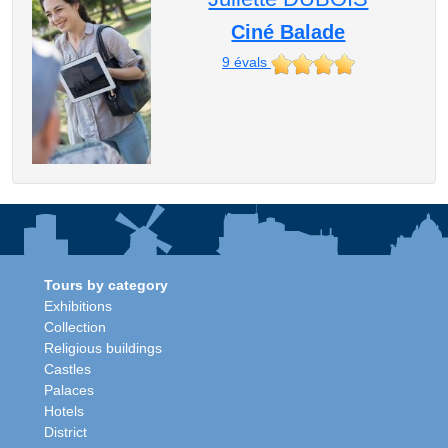
Ciné Balade
9
évals
Tours by category
Exhibitions
Collection
Religious buildings
Castles
Palaces
Hotels
District