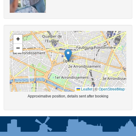
+
−
Leaflet
|
©
OpenStreetMap
Approximative position, details sent after booking