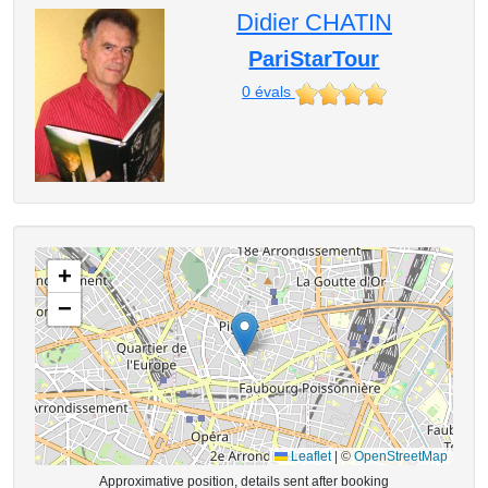
Didier CHATIN
PariStarTour
0
évals
+
−
Leaflet
|
©
OpenStreetMap
Approximative position, details sent after booking