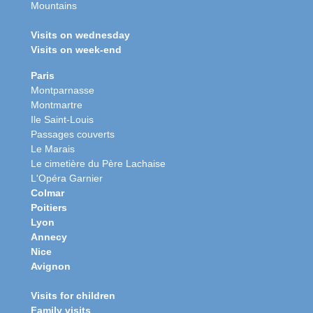
Mountains
Visits on wednesday
Visits on week-end
Paris
Montparnasse
Montmartre
Ile Saint-Louis
Passages couverts
Le Marais
Le cimetière du Père Lachaise
L'Opéra Garnier
Colmar
Poitiers
Lyon
Annecy
Nice
Avignon
Visits for children
Family visits