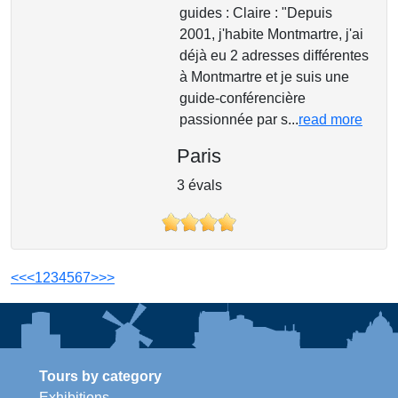
guides : Claire : "Depuis
2001, j'habite Montmartre, j'ai
déjà eu 2 adresses différentes
à Montmartre et je suis une
guide-conférencière
passionnée par s...
read more
Paris
3 évals
<<
<
1
2
3
4
5
6
7
>
>>
Tours by category
Exhibitions