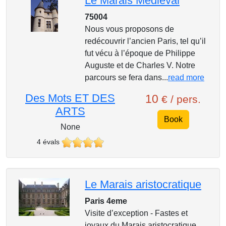
Le Marais Medieval
75004
Nous vous proposons de
redécouvrir l’ancien Paris, tel qu’il
fut vécu à l’époque de Philippe
Auguste et de Charles V. Notre
parcours se fera dans...
read more
Des Mots ET DES
10
€ / pers.
ARTS
Book
None
4 évals
Le Marais aristocratique
Paris 4eme
Visite d’exception - Fastes et
joyaux du Marais aristocratique.