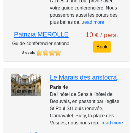
l'accés à une cour privée avec
votre guide conferenciére. Nous
pousserons aussi les portes des
plus belles de...
read more
Patrizia MEROLLE
10
€ / pers.
Guide-conférencier national
Book
8 évals
Le Marais des aristocrates et de la revolution
Paris 4e
De l'hôtel de Sens à l'hôtel de
Beauvais, en passant par l'eglise
St Paul St Louis renovée,
Carnavalet, Sully, la place des
Vosges, nous nous rep...
read more