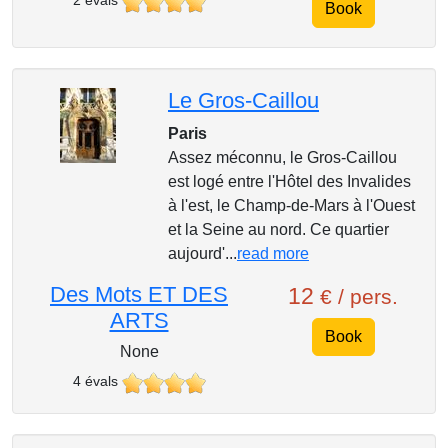
2 évals
Book
Le Gros-Caillou
Paris
Assez méconnu, le Gros-Caillou
est logé entre l'Hôtel des Invalides
à l'est, le Champ-de-Mars à l'Ouest
et la Seine au nord. Ce quartier
aujourd'...
read more
Des Mots ET DES
12
€ / pers.
ARTS
Book
None
4 évals