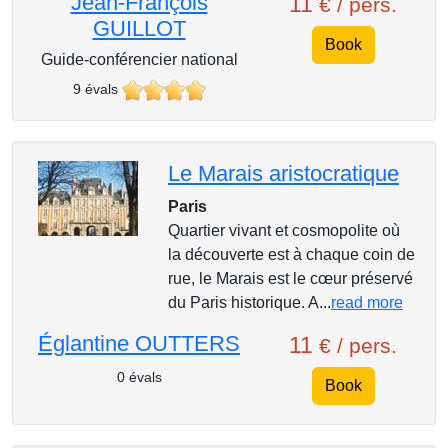
Jean-François
11
€ / pers.
GUILLOT
Book
Guide-conférencier national
9 évals
Le Marais aristocratique
Paris
Quartier vivant et cosmopolite où
la découverte est à chaque coin de
rue, le Marais est le cœur préservé
du Paris historique. A...
read more
Églantine OUTTERS
11
€ / pers.
0 évals
Book