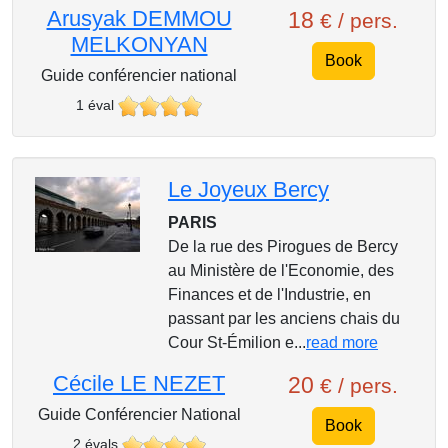
Arusyak DEMMOU
18
€ / pers.
MELKONYAN
Book
Guide conférencier national
1 éval
Le Joyeux Bercy
PARIS
De la rue des Pirogues de Bercy
au Ministère de l'Economie, des
Finances et de l'Industrie, en
passant par les anciens chais du
Cour St-Émilion e...
read more
Cécile LE NEZET
20
€ / pers.
Guide Conférencier National
Book
2 évals