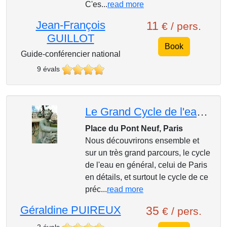
C'es...
read more
Jean-François
11
€ / pers.
GUILLOT
Book
Guide-conférencier national
9 évals
Le Grand Cycle de l'eau à Paris : les Fontaines de la capitale
Place du Pont Neuf, Paris
Nous découvrirons ensemble et
sur un très grand parcours, le cycle
de l'eau en général, celui de Paris
en détails, et surtout le cycle de ce
préc...
read more
Géraldine PUIREUX
35
€ / pers.