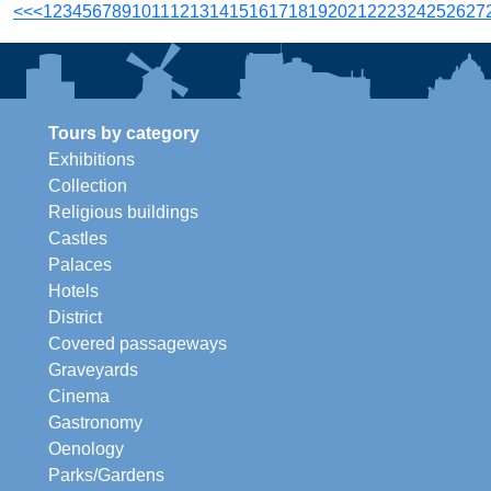
<<
<
1
2
3
4
5
6
7
8
9
10
11
12
13
14
15
16
17
18
19
20
21
22
23
24
25
26
27
Tours by category
Exhibitions
Collection
Religious buildings
Castles
Palaces
Hotels
District
Covered passageways
Graveyards
Cinema
Gastronomy
Oenology
Parks/Gardens