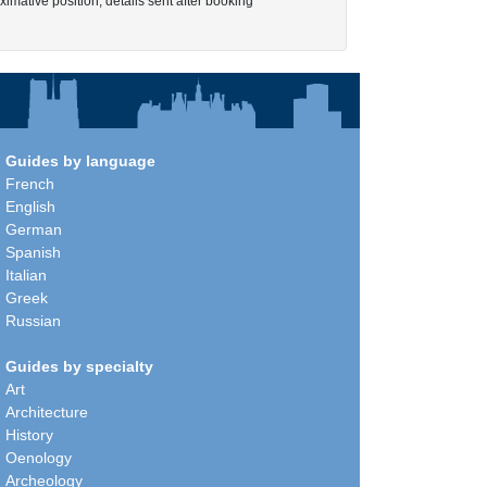
imative position, details sent after booking
Guides by language
French
English
German
Spanish
Italian
Greek
Russian
Guides by specialty
Art
Architecture
History
Oenology
Archeology