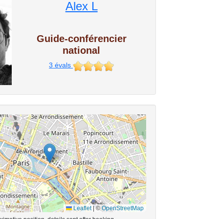
Alex L
Guide-conférencier
national
3
évals
Leaflet
|
©
OpenStreetMap