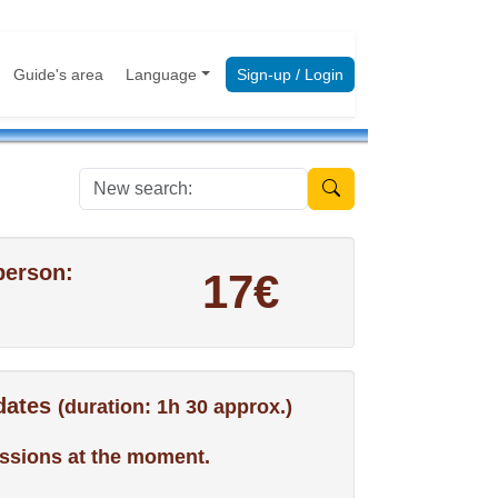
Guide's area
Language
Sign-up / Login
New search:
person:
17€
 dates
(duration: 1h 30 approx.)
ssions at the moment.