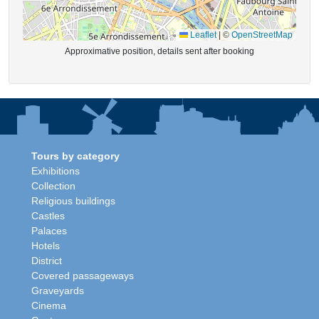
Leaflet
|
©
OpenStreetMap
Approximative position, details sent after booking
Tours by category
Exhibitions
Collection
Religious buildings
Castles
Palaces
Hotels
District
Covered passageways
Graveyards
Cinema