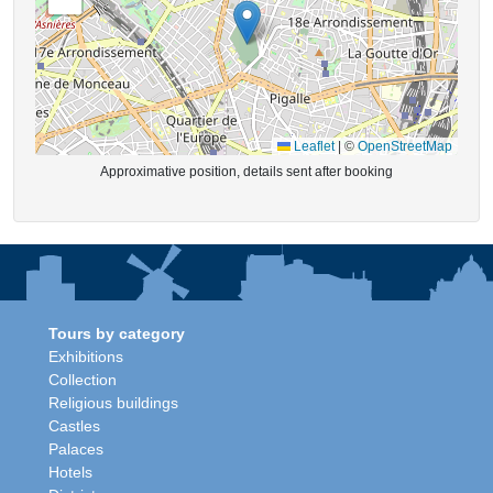
Leaflet
|
©
OpenStreetMap
Approximative position, details sent after booking
Tours by category
Exhibitions
Collection
Religious buildings
Castles
Palaces
Hotels