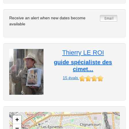
Receive an alert when new dates become
available
Thierry LE ROI
guide spécialiste des
cimet...
15
évals
+
−