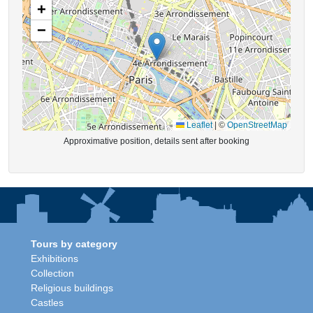
+
−
Leaflet
|
©
OpenStreetMap
Approximative position, details sent after booking
Tours by category
Exhibitions
Collection
Religious buildings
Castles