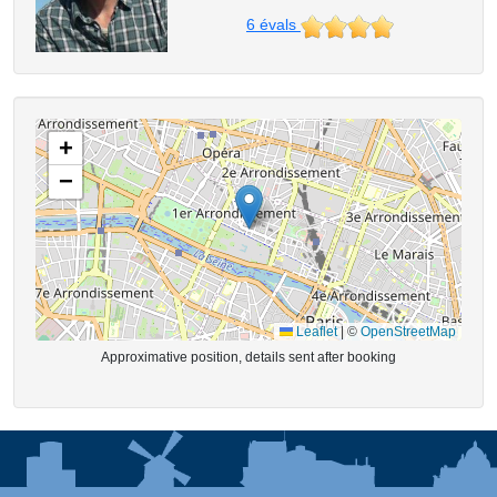
6
évals
+
−
Leaflet
|
©
OpenStreetMap
Approximative position, details sent after booking