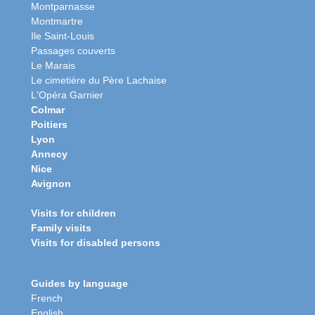
Montparnasse
Montmartre
Ile Saint-Louis
Passages couverts
Le Marais
Le cimetière du Père Lachaise
L'Opéra Garnier
Colmar
Poitiers
Lyon
Annecy
Nice
Avignon
Visits for children
Family visits
Visits for disabled persons
Guides by language
French
English