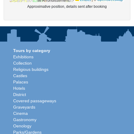
Approximative position, details sent after booking
Tours by category
Exhibitions
Collection
Religious buildings
Castles
Palaces
Hotels
District
Covered passageways
Graveyards
Cinema
Gastronomy
Oenology
Parks/Gardens