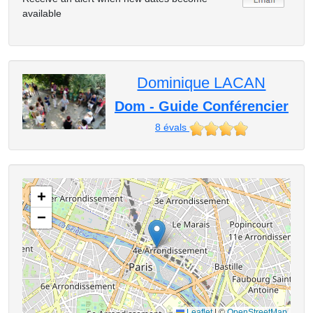
available
Dominique LACAN
Dom - Guide Conférencier
8
évals
+
−
Leaflet
|
©
OpenStreetMap