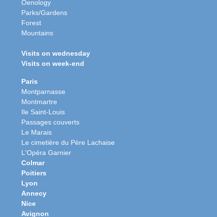
Oenology
Parks/Gardens
Forest
Mountains
Visits on wednesday
Visits on week-end
Paris
Montparnasse
Montmartre
Ile Saint-Louis
Passages couverts
Le Marais
Le cimetière du Père Lachaise
L'Opéra Garnier
Colmar
Poitiers
Lyon
Annecy
Nice
Avignon