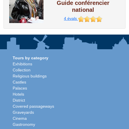
Guide conférencier
national
4
évals
Tours by category
Exhibitions
Collection
Religious buildings
Castles
Palaces
Hotels
District
Covered passageways
Graveyards
Cinema
Gastronomy