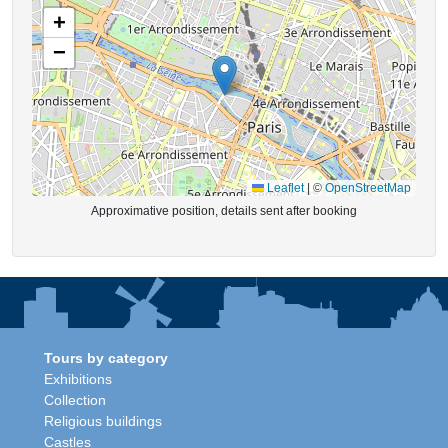
+
−
Leaflet
|
©
OpenStreetMap
Approximative position, details sent after booking
Tours by category
Exhibitions
Collection
Religious buildings
Castles