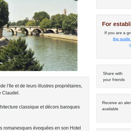
Next
For estab
If you are a gr
the guide
(
Share with
your friends
l'Ile et de leurs illustres propriétaires,
e Claudel.
Receive an ale
chitecture classique et décors baroques
available
res romanesques évoquées en son Hotel