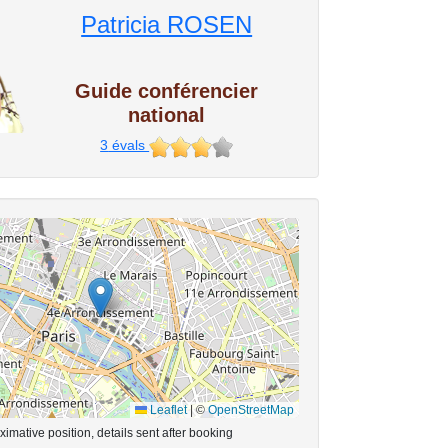
Patricia ROSEN
Guide conférencier
national
3
évals
Leaflet
|
©
OpenStreetMap
imative position, details sent after booking