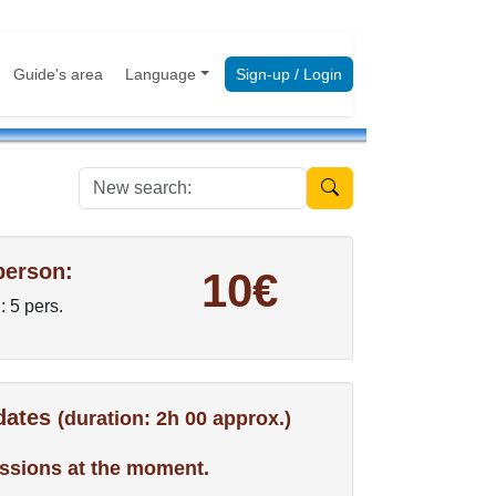
Guide's area
Language
Sign-up / Login
New search:
person:
10€
: 5 pers.
 dates
(duration: 2h 00 approx.)
ssions at the moment.