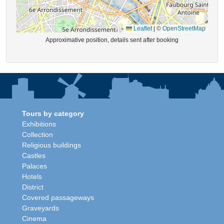
Leaflet
|
©
OpenStreetMap
Approximative position, details sent after booking
Tours by category
Exhibitions
Collection
Religious buildings
Castles
Palaces
Hotels
District
Covered passageways
Graveyards
Cinema