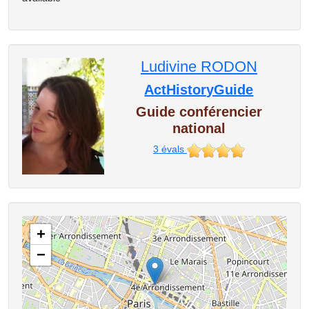
Ludivine RODON
ActHistoryGuide
Guide conférencier
national
3
évals
+
−