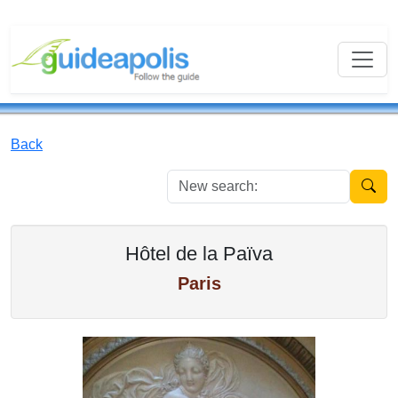
Back
New se
Hôtel de la Païva
Paris