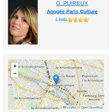
G. PUIREUX
Apogée Paris Culture
2
évals
+
−
Leaflet
|
©
OpenStreetMap