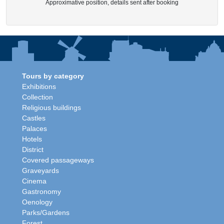
Approximative position, details sent after booking
Tours by category
Exhibitions
Collection
Religious buildings
Castles
Palaces
Hotels
District
Covered passageways
Graveyards
Cinema
Gastronomy
Oenology
Parks/Gardens
Forest