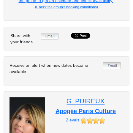
the guide to get an estimate and check availability
.
(Check the group's booking conditions)
Share with
your friends
Receive an alert when new dates become
available
G. PUIREUX
Apogée Paris Culture
2
évals