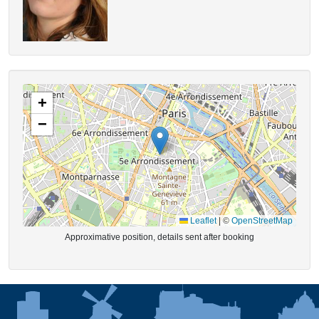
+
−
Leaflet
|
©
OpenStreetMap
Approximative position, details sent after booking