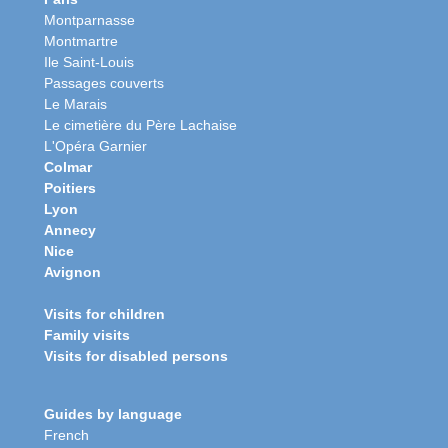
Montparnasse
Montmartre
Ile Saint-Louis
Passages couverts
Le Marais
Le cimetière du Père Lachaise
L'Opéra Garnier
Colmar
Poitiers
Lyon
Annecy
Nice
Avignon
Visits for children
Family visits
Visits for disabled persons
Guides by language
French