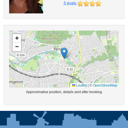
3
évals
+
−
Leaflet
|
©
OpenStreetMap
Approximative position, details sent after booking