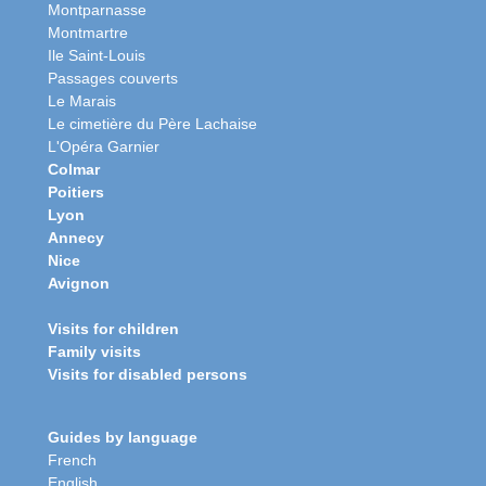
Montparnasse
Montmartre
Ile Saint-Louis
Passages couverts
Le Marais
Le cimetière du Père Lachaise
L'Opéra Garnier
Colmar
Poitiers
Lyon
Annecy
Nice
Avignon
Visits for children
Family visits
Visits for disabled persons
Guides by language
French
English