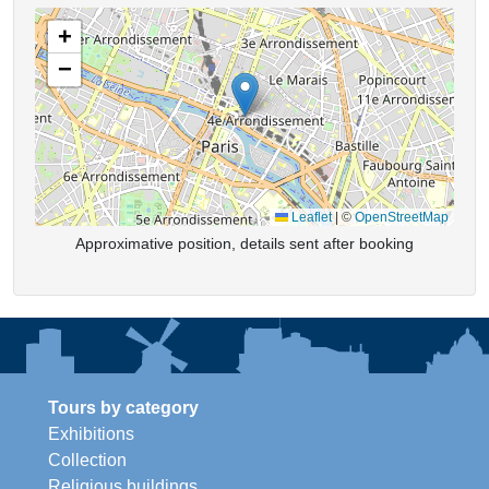
+
−
Leaflet
|
©
OpenStreetMap
Approximative position, details sent after booking
Tours by category
Exhibitions
Collection
Religious buildings