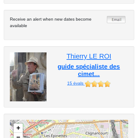
Receive an alert when new dates become
available
Thierry LE ROI
guide spécialiste des
cimet...
15
évals
+
−