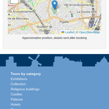
Leaflet
|
©
OpenStreetMap
Approximative position, details sent after booking
Tours by category
Exhibitions
Collection
Religious buildings
Castles
Palaces
Hotels