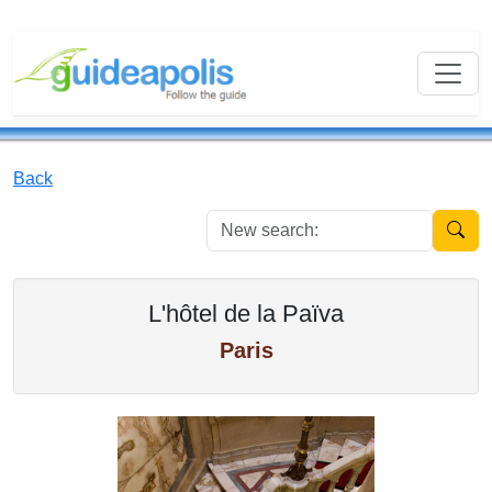
Back
New se
L'hôtel de la Païva
Paris