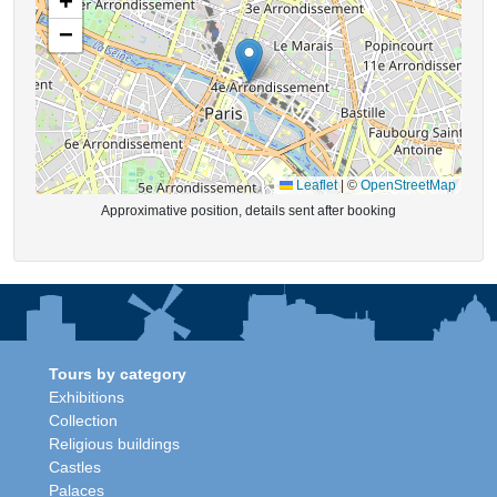
+
−
Leaflet
|
©
OpenStreetMap
Approximative position, details sent after booking
Tours by category
Exhibitions
Collection
Religious buildings
Castles
Palaces