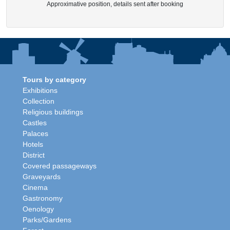
Approximative position, details sent after booking
Tours by category
Exhibitions
Collection
Religious buildings
Castles
Palaces
Hotels
District
Covered passageways
Graveyards
Cinema
Gastronomy
Oenology
Parks/Gardens