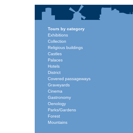
Tours by category
Exhibitions
Collection
Religious buildings
Castles
Palaces
Hotels
District
Covered passageways
Graveyards
Cinema
Gastronomy
Oenology
Parks/Gardens
Forest
Mountains