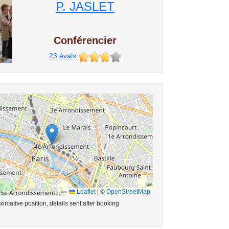
P. JASLET
Conférencier
23
évals
Leaflet
|
©
OpenStreetMap
imative position, details sent after booking