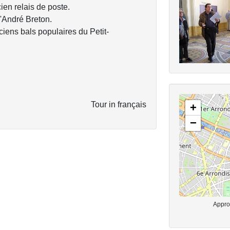
ien relais de poste.
d'André Breton.
iens bals populaires du Petit-
Tour in français
+
−
Approx