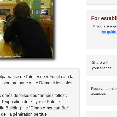
For estab
Next
If you are a gr
the guide
(
Share with
your friends
ntparnasse de l'atelier de « Foujita » à la
ssion bretonne ». Le Dôme et les cafés
Receive an ale
available
 ornés de toiles des "années folles".
 d'exposition de e"Lyre et Palette".
udio Building", le "Dingo American Bar"
 de "la génération perdue".