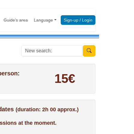
Guide's area
Language
Sign-up / Login
New search:
person:
15€
 dates
(duration: 2h 00 approx.)
ssions at the moment.