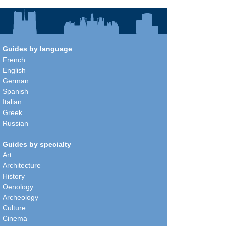
Guides by language
French
English
German
Spanish
Italian
Greek
Russian
Guides by specialty
Art
Architecture
History
Oenology
Archeology
Culture
Cinema