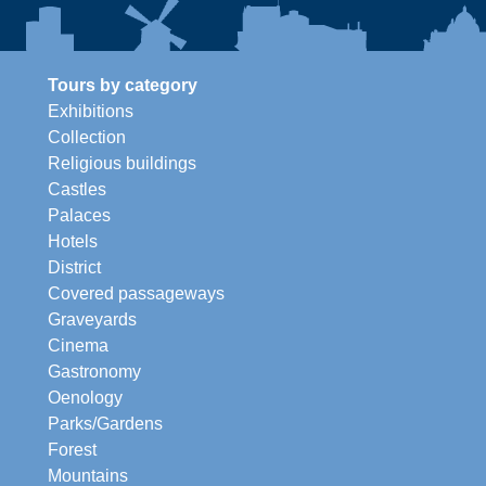
Tours by category
Exhibitions
Collection
Religious buildings
Castles
Palaces
Hotels
District
Covered passageways
Graveyards
Cinema
Gastronomy
Oenology
Parks/Gardens
Forest
Mountains