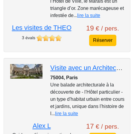
l’Hôtel de Ville, le Marais est un
triangle d’or. Zone marécageuse et
infestée de...
lire la suite
Les visites de THEO
19
€ / pers.
3 évals
Réserver
Visite avec un Architecte, le Marais entre cours et jardins, l'Hôtel particulier à la Française
75004, Paris
Une balade architecturale à la
découverte de - l'Hôtel particulier -
un type d'habitat urbain entre cours
et jardins, unique dans l'histoire de
l...
lire la suite
Alex L
17
€ / pers.