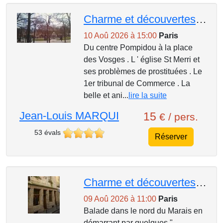
Charme et découvertes des petites rues du Marais .
10 Aoû 2026 à 15:00
Paris
Du centre Pompidou à la place
des Vosges . L ' église St Merri et
ses problèmes de prostituées . Le
1er tribunal de Commerce . La
belle et ani...
lire la suite
Jean-Louis MARQUI
15
€ / pers.
53 évals
Réserver
Charme et découvertes des petites rues du nord du Marais .
09 Aoû 2026 à 11:00
Paris
Balade dans le nord du Marais en
démarrant par quelques "