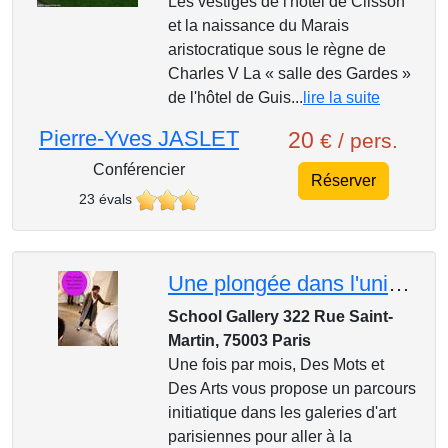
Les vestiges de l'hôtel de Clisson
et la naissance du Marais
aristocratique sous le règne de
Charles V La « salle des Gardes »
de l'hôtel de Guis...
lire la suite
Pierre-Yves JASLET
20
€ / pers.
Conférencier
Réserver
23 évals
Une plongée dans l'univers des galeries : le Haut Marais
School Gallery 322 Rue Saint-
Martin, 75003 Paris
Une fois par mois, Des Mots et
Des Arts vous propose un parcours
initiatique dans les galeries d'art
parisiennes pour aller à la