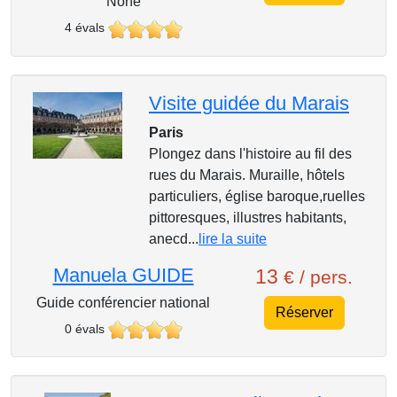
None
4 évals
Visite guidée du Marais
Paris
Plongez dans l'histoire au fil des
rues du Marais. Muraille, hôtels
particuliers, église baroque,ruelles
pittoresques, illustres habitants,
anecd...
lire la suite
Manuela GUIDE
13
€ / pers.
Guide conférencier national
Réserver
0 évals