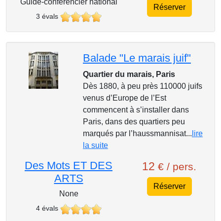
Guide-conférencier national
Réserver
3 évals
Balade "Le marais juif"
Quartier du marais, Paris
Dès 1880, à peu près 110000 juifs
venus d’Europe de l’Est
commencent à s’installer dans
Paris, dans des quartiers peu
marqués par l’haussmannisat...
lire
la suite
Des Mots ET DES
12
€ / pers.
ARTS
Réserver
None
4 évals