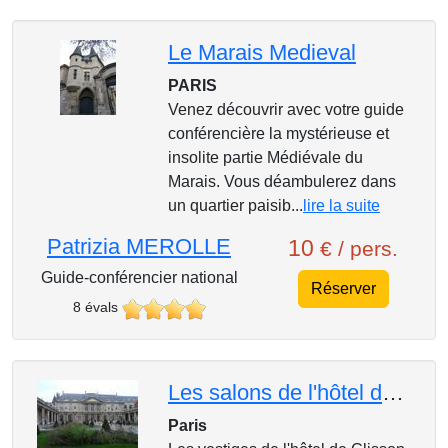
Le Marais Medieval
PARIS
Venez découvrir avec votre guide
conférencière la mystérieuse et
insolite partie Médiévale du
Marais. Vous déambulerez dans
un quartier paisib...
lire la suite
Patrizia MEROLLE
10
€ / pers.
Guide-conférencier national
Réserver
8 évals
Les salons de l'hôtel de Soubise, palais grandiose du début du XVIIIe siècle
Paris