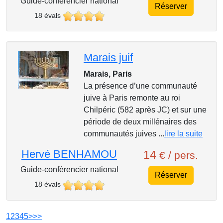
Guide-conférencier national
Réserver
18 évals
Marais juif
Marais, Paris
La présence d’une communauté
juive à Paris remonte au roi
Chilpéric (582 après JC) et sur une
période de deux millénaires des
communautés juives ...
lire la suite
Hervé BENHAMOU
14
€ / pers.
Guide-conférencier national
Réserver
18 évals
1
2
3
4
5
>
>>